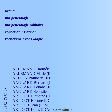
accueil
ma généalogie
ma généalogie militaire
collection "Patrie"
recherche avec Google
ALLEMAND Barthélemy (IDNO 330)
ALLEMAND Marie (IDNO 165)
ALLOIN Philiberte (IDNO 449)
ANGLARD Bernard (IDNO 4)
ANGLARD Louane (IDNO 4)
A
ANGLARD Sébastien (IDNO 4)
B
ARTICOT Claudine (IDNO 105)
C
ARTICOT Etienne (IDNO 420)
D
ARTICOT Jean (IDNO 210)
E
ARTICOT Louis (IDNO 420)
Sa famille :