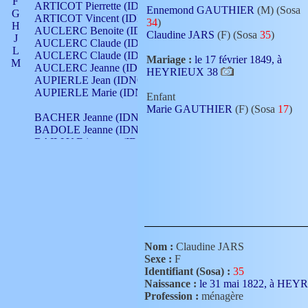
F
ARTICOT Pierrette (IDNO 210)
Ennemond GAUTHIER
(M) (Sosa
G
ARTICOT Vincent (IDNO 210)
34
)
H
AUCLERC Benoite (IDNO 451)
Claudine JARS
(F) (Sosa
35
)
J
AUCLERC Claude (IDNO 902)
L
AUCLERC Claude (IDNO 902)
Mariage :
le 17 février 1849, à
M
AUCLERC Jeanne (IDNO 199)
HEYRIEUX 38
N
AUPIERLE Jean (IDNO 954)
O
AUPIERLE Marie (IDNO )
Enfant
P
Marie GAUTHIER
(F) (Sosa
17
)
Q
BACHER Jeanne (IDNO )
R
BADOLE Jeanne (IDNO 867)
S
BAILLY Etiennette (IDNO )
T
BAILLY Francois (IDNO 860)
V
BAILLY François (IDNO )
BAILLY Nicolle (IDNO 215)
BAILLY Pierre (IDNO 430)
BAIZET Claudine (IDNO )
BALLAY Anne (IDNO 355)
BALLY Gabrielle (IDNO 141)
BARNAY François (IDNO 418)
Nom :
Claudine JARS
BARRAUD Antoine (IDNO 116)
Sexe :
F
BARRAUD Antoine (IDNO 464)
Identifiant (Sosa) :
35
BARRAUD Benoît (IDNO 116)
Naissance :
le 31 mai 1822, à HE
BARRAUD Denis (IDNO 116)
Profession :
ménagère
BARRAUD Etienne (IDNO 464)