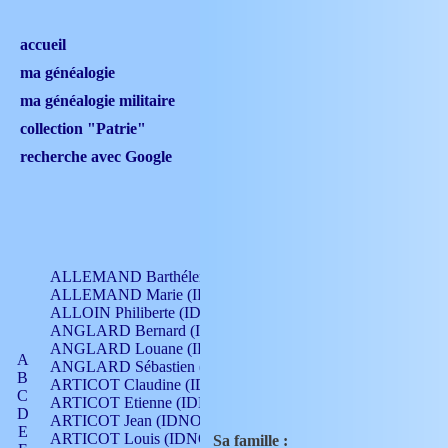
accueil
ma généalogie
ma généalogie militaire
collection "Patrie"
recherche avec Google
ALLEMAND Barthélemy (IDNO 330)
ALLEMAND Marie (IDNO 165)
ALLOIN Philiberte (IDNO 449)
ANGLARD Bernard (IDNO 4)
ANGLARD Louane (IDNO 4)
A
ANGLARD Sébastien (IDNO 4)
B
ARTICOT Claudine (IDNO 105)
C
ARTICOT Etienne (IDNO 420)
D
ARTICOT Jean (IDNO 210)
E
ARTICOT Louis (IDNO 420)
Sa famille :