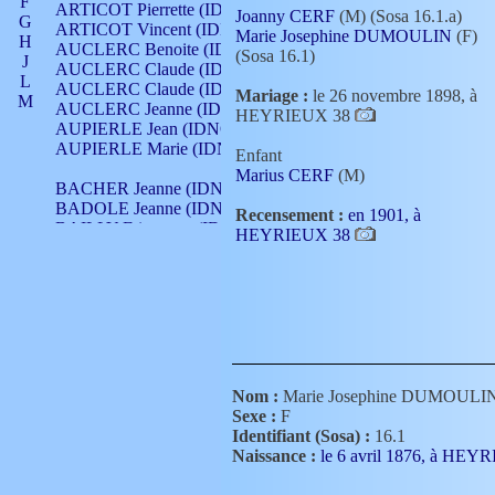
F
ARTICOT Pierrette (IDNO 210)
Joanny CERF
(M) (Sosa 16.1.a)
G
ARTICOT Vincent (IDNO 210)
Marie Josephine DUMOULIN
(F)
H
AUCLERC Benoite (IDNO 451)
(Sosa 16.1)
J
AUCLERC Claude (IDNO 902)
L
AUCLERC Claude (IDNO 902)
Mariage :
le 26 novembre 1898, à
M
AUCLERC Jeanne (IDNO 199)
HEYRIEUX 38
N
AUPIERLE Jean (IDNO 954)
O
AUPIERLE Marie (IDNO )
Enfant
P
Marius CERF
(M)
Q
BACHER Jeanne (IDNO )
R
BADOLE Jeanne (IDNO 867)
Recensement :
en 1901, à
S
BAILLY Etiennette (IDNO )
HEYRIEUX 38
T
BAILLY Francois (IDNO 860)
V
BAILLY François (IDNO )
BAILLY Nicolle (IDNO 215)
BAILLY Pierre (IDNO 430)
BAIZET Claudine (IDNO )
BALLAY Anne (IDNO 355)
BALLY Gabrielle (IDNO 141)
BARNAY François (IDNO 418)
Nom :
Marie Josephine DUMOULI
BARRAUD Antoine (IDNO 116)
Sexe :
F
BARRAUD Antoine (IDNO 464)
Identifiant (Sosa) :
16.1
BARRAUD Benoît (IDNO 116)
Naissance :
le 6 avril 1876, à HE
BARRAUD Denis (IDNO 116)
BARRAUD Etienne (IDNO 464)