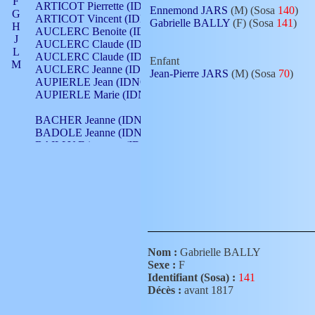
F
ARTICOT Pierrette (IDNO 210)
Ennemond JARS
(M) (Sosa
140
)
G
ARTICOT Vincent (IDNO 210)
Gabrielle BALLY
(F) (Sosa
141
)
H
AUCLERC Benoite (IDNO 451)
J
AUCLERC Claude (IDNO 902)
L
AUCLERC Claude (IDNO 902)
Enfant
M
AUCLERC Jeanne (IDNO 199)
Jean-Pierre JARS
(M) (Sosa
70
)
N
AUPIERLE Jean (IDNO 954)
O
AUPIERLE Marie (IDNO )
P
Q
BACHER Jeanne (IDNO )
R
BADOLE Jeanne (IDNO 867)
S
BAILLY Etiennette (IDNO )
T
BAILLY Francois (IDNO 860)
V
BAILLY François (IDNO )
BAILLY Nicolle (IDNO 215)
BAILLY Pierre (IDNO 430)
BAIZET Claudine (IDNO )
BALLAY Anne (IDNO 355)
BALLY Gabrielle (IDNO 141)
BARNAY François (IDNO 418)
Nom :
Gabrielle BALLY
BARRAUD Antoine (IDNO 116)
Sexe :
F
BARRAUD Antoine (IDNO 464)
Identifiant (Sosa) :
141
BARRAUD Benoît (IDNO 116)
Décès :
avant 1817
BARRAUD Denis (IDNO 116)
BARRAUD Etienne (IDNO 464)