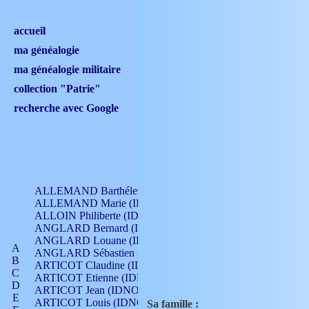
accueil
ma généalogie
ma généalogie militaire
collection "Patrie"
recherche avec Google
ALLEMAND Barthélemy (IDNO 330)
ALLEMAND Marie (IDNO 165)
ALLOIN Philiberte (IDNO 449)
ANGLARD Bernard (IDNO 4)
ANGLARD Louane (IDNO 4)
A
ANGLARD Sébastien (IDNO 4)
B
ARTICOT Claudine (IDNO 105)
C
ARTICOT Etienne (IDNO 420)
D
ARTICOT Jean (IDNO 210)
E
ARTICOT Louis (IDNO 420)
Sa famille :