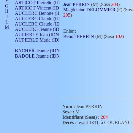
F
ARTICOT Pierrette (IDNO 210)
Jean PERRIN
(M) (Sosa
204
)
G
ARTICOT Vincent (IDNO 210)
Magdeleine DELOMMIER
(F) (Sos
H
AUCLERC Benoite (IDNO 451)
205
)
J
AUCLERC Claude (IDNO 902)
L
AUCLERC Claude (IDNO 902)
M
AUCLERC Jeanne (IDNO 199)
Enfant
N
AUPIERLE Jean (IDNO 954)
Benoît PERRIN
(M) (Sosa
102
)
O
AUPIERLE Marie (IDNO )
P
Q
BACHER Jeanne (IDNO )
R
BADOLE Jeanne (IDNO 867)
S
BAILLY Etiennette (IDNO )
T
BAILLY Francois (IDNO 860)
V
BAILLY François (IDNO )
BAILLY Nicolle (IDNO 215)
BAILLY Pierre (IDNO 430)
BAIZET Claudine (IDNO )
BALLAY Anne (IDNO 355)
BALLY Gabrielle (IDNO 141)
BARNAY François (IDNO 418)
Nom :
Jean PERRIN
BARRAUD Antoine (IDNO 116)
Sexe :
M
BARRAUD Antoine (IDNO 464)
Identifiant (Sosa) :
204
BARRAUD Benoît (IDNO 116)
Décès :
avant 1831, à COUBLANC
BARRAUD Denis (IDNO 116)
BARRAUD Etienne (IDNO 464)