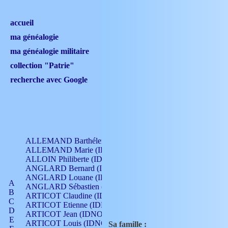
accueil
ma généalogie
ma généalogie militaire
collection "Patrie"
recherche avec Google
ALLEMAND Barthélemy (IDNO 330)
ALLEMAND Marie (IDNO 165)
ALLOIN Philiberte (IDNO 449)
ANGLARD Bernard (IDNO 4)
ANGLARD Louane (IDNO 4)
A
ANGLARD Sébastien (IDNO 4)
B
ARTICOT Claudine (IDNO 105)
C
ARTICOT Etienne (IDNO 420)
D
ARTICOT Jean (IDNO 210)
E
ARTICOT Louis (IDNO 420)
Sa famille :