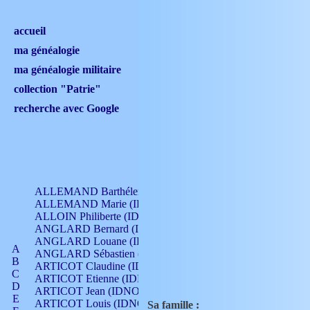
accueil
ma généalogie
ma généalogie militaire
collection "Patrie"
recherche avec Google
ALLEMAND Barthélemy (IDNO 330)
ALLEMAND Marie (IDNO 165)
ALLOIN Philiberte (IDNO 449)
ANGLARD Bernard (IDNO 4)
ANGLARD Louane (IDNO 4)
A
ANGLARD Sébastien (IDNO 4)
B
ARTICOT Claudine (IDNO 105)
C
ARTICOT Etienne (IDNO 420)
D
ARTICOT Jean (IDNO 210)
E
ARTICOT Louis (IDNO 420)
Sa famille :