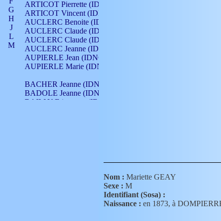
F
ARTICOT Pierrette (IDNO 210)
G
ARTICOT Vincent (IDNO 210)
H
AUCLERC Benoite (IDNO 451)
J
AUCLERC Claude (IDNO 902)
L
AUCLERC Claude (IDNO 902)
M
AUCLERC Jeanne (IDNO 199)
N
AUPIERLE Jean (IDNO 954)
O
AUPIERLE Marie (IDNO )
P
Q
BACHER Jeanne (IDNO )
R
BADOLE Jeanne (IDNO 867)
S
BAILLY Etiennette (IDNO )
T
BAILLY Francois (IDNO 860)
V
BAILLY François (IDNO )
BAILLY Nicolle (IDNO 215)
BAILLY Pierre (IDNO 430)
BAIZET Claudine (IDNO )
BALLAY Anne (IDNO 355)
BALLY Gabrielle (IDNO 141)
BARNAY François (IDNO 418)
Nom :
Mariette GEAY
BARRAUD Antoine (IDNO 116)
Sexe :
M
BARRAUD Antoine (IDNO 464)
Identifiant (Sosa) :
BARRAUD Benoît (IDNO 116)
Naissance :
en 1873, à DOMPIERR
BARRAUD Denis (IDNO 116)
BARRAUD Etienne (IDNO 464)