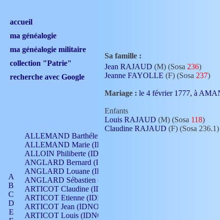
accueil
ma généalogie
ma généalogie militaire
Sa famille :
collection "Patrie"
Jean RAJAUD
(M) (Sosa
236
)
Jeanne FAYOLLE
(F) (Sosa
237
)
recherche avec Google
Mariage :
le 4 février 1777, à A
Enfants
Louis RAJAUD
(M) (Sosa
118
)
Claudine RAJAUD
(F) (Sosa 236.1)
ALLEMAND Barthélemy (IDNO 330)
ALLEMAND Marie (IDNO 165)
ALLOIN Philiberte (IDNO 449)
ANGLARD Bernard (IDNO 4)
ANGLARD Louane (IDNO 4)
A
ANGLARD Sébastien (IDNO 4)
B
ARTICOT Claudine (IDNO 105)
C
ARTICOT Etienne (IDNO 420)
D
ARTICOT Jean (IDNO 210)
E
ARTICOT Louis (IDNO 420)