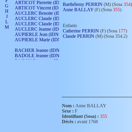
F
ARTICOT Pierrette (IDNO 210)
Barthélemy PERRIN
(M) (Sosa
354
)
G
ARTICOT Vincent (IDNO 210)
Anne BALLAY
(F) (Sosa
355
)
H
AUCLERC Benoite (IDNO 451)
J
AUCLERC Claude (IDNO 902)
L
AUCLERC Claude (IDNO 902)
Enfants
M
AUCLERC Jeanne (IDNO 199)
Catherine PERRIN
(F) (Sosa
177
)
N
AUPIERLE Jean (IDNO 954)
Claude PERRIN
(M) (Sosa 354.2)
O
AUPIERLE Marie (IDNO )
P
Q
BACHER Jeanne (IDNO )
R
BADOLE Jeanne (IDNO 867)
S
BAILLY Etiennette (IDNO )
T
BAILLY Francois (IDNO 860)
V
BAILLY François (IDNO )
BAILLY Nicolle (IDNO 215)
BAILLY Pierre (IDNO 430)
BAIZET Claudine (IDNO )
BALLAY Anne (IDNO 355)
BALLY Gabrielle (IDNO 141)
BARNAY François (IDNO 418)
Nom :
Anne BALLAY
BARRAUD Antoine (IDNO 116)
Sexe :
F
BARRAUD Antoine (IDNO 464)
Identifiant (Sosa) :
355
BARRAUD Benoît (IDNO 116)
Décès :
avant 1768
BARRAUD Denis (IDNO 116)
BARRAUD Etienne (IDNO 464)