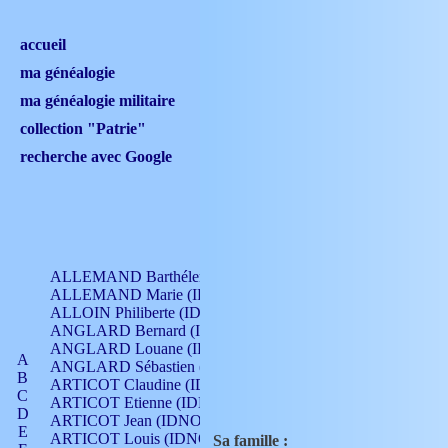
accueil
ma généalogie
ma généalogie militaire
collection "Patrie"
recherche avec Google
ALLEMAND Barthélemy (IDNO 330)
ALLEMAND Marie (IDNO 165)
ALLOIN Philiberte (IDNO 449)
ANGLARD Bernard (IDNO 4)
ANGLARD Louane (IDNO 4)
A
ANGLARD Sébastien (IDNO 4)
B
ARTICOT Claudine (IDNO 105)
C
ARTICOT Etienne (IDNO 420)
D
ARTICOT Jean (IDNO 210)
E
ARTICOT Louis (IDNO 420)
Sa famille :