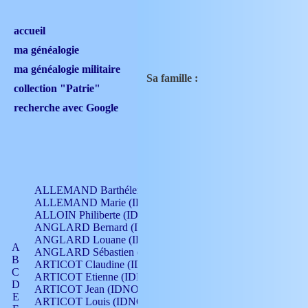
accueil
ma généalogie
ma généalogie militaire
Sa famille :
collection "Patrie"
recherche avec Google
ALLEMAND Barthélemy (IDNO 330)
ALLEMAND Marie (IDNO 165)
ALLOIN Philiberte (IDNO 449)
ANGLARD Bernard (IDNO 4)
ANGLARD Louane (IDNO 4)
A
ANGLARD Sébastien (IDNO 4)
B
ARTICOT Claudine (IDNO 105)
C
ARTICOT Etienne (IDNO 420)
D
ARTICOT Jean (IDNO 210)
E
ARTICOT Louis (IDNO 420)