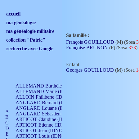
accueil
ma généalogie
ma généalogie militaire
Sa famille :
collection "Patrie"
François GOUILLOUD
(M) (Sosa
3
Françoise BRUNON
(F) (Sosa
373
)
recherche avec Google
Enfant
Georges GOUILLOUD
(M) (Sosa
1
ALLEMAND Barthélemy (IDNO 330)
ALLEMAND Marie (IDNO 165)
ALLOIN Philiberte (IDNO 449)
ANGLARD Bernard (IDNO 4)
ANGLARD Louane (IDNO 4)
A
ANGLARD Sébastien (IDNO 4)
B
ARTICOT Claudine (IDNO 105)
C
ARTICOT Etienne (IDNO 420)
D
ARTICOT Jean (IDNO 210)
E
ARTICOT Louis (IDNO 420)