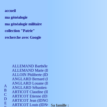
accueil
ma généalogie
ma généalogie militaire
collection "Patrie"
recherche avec Google
ALLEMAND Barthélemy (IDNO 330)
ALLEMAND Marie (IDNO 165)
ALLOIN Philiberte (IDNO 449)
ANGLARD Bernard (IDNO 4)
ANGLARD Louane (IDNO 4)
A
ANGLARD Sébastien (IDNO 4)
B
ARTICOT Claudine (IDNO 105)
C
ARTICOT Etienne (IDNO 420)
D
ARTICOT Jean (IDNO 210)
E
ARTICOT Louis (IDNO 420)
Sa famille :