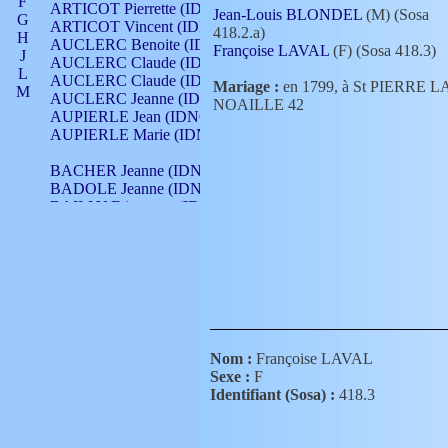
F
ARTICOT Pierrette (IDNO 210)
Jean-Louis BLONDEL
(M) (Sosa
G
ARTICOT Vincent (IDNO 210)
418.2.a)
H
AUCLERC Benoite (IDNO 451)
Françoise LAVAL
(F) (Sosa 418.3)
J
AUCLERC Claude (IDNO 902)
L
AUCLERC Claude (IDNO 902)
Mariage :
en 1799, à St PIERRE L
M
AUCLERC Jeanne (IDNO 199)
NOAILLE 42
N
AUPIERLE Jean (IDNO 954)
O
AUPIERLE Marie (IDNO )
P
Q
BACHER Jeanne (IDNO )
R
BADOLE Jeanne (IDNO 867)
S
BAILLY Etiennette (IDNO )
T
BAILLY Francois (IDNO 860)
V
BAILLY François (IDNO )
BAILLY Nicolle (IDNO 215)
BAILLY Pierre (IDNO 430)
BAIZET Claudine (IDNO )
BALLAY Anne (IDNO 355)
BALLY Gabrielle (IDNO 141)
BARNAY François (IDNO 418)
Nom :
Françoise LAVAL
BARRAUD Antoine (IDNO 116)
Sexe :
F
BARRAUD Antoine (IDNO 464)
Identifiant (Sosa) :
418.3
BARRAUD Benoît (IDNO 116)
BARRAUD Denis (IDNO 116)
BARRAUD Etienne (IDNO 464)