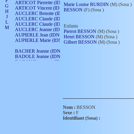
F
ARTICOT Pierrette (IDNO 210)
Marie Louise BURDIN
(M) (Sosa
)
G
ARTICOT Vincent (IDNO 210)
BESSON
(F) (Sosa
)
H
AUCLERC Benoite (IDNO 451)
J
AUCLERC Claude (IDNO 902)
L
AUCLERC Claude (IDNO 902)
Enfants
M
AUCLERC Jeanne (IDNO 199)
Pierrot BESSON
(M) (Sosa
)
N
AUPIERLE Jean (IDNO 954)
Henri BESSON
(M) (Sosa
)
O
AUPIERLE Marie (IDNO )
Gilbert BESSON
(M) (Sosa
)
P
Q
BACHER Jeanne (IDNO )
R
BADOLE Jeanne (IDNO 867)
S
BAILLY Etiennette (IDNO )
T
BAILLY Francois (IDNO 860)
V
BAILLY François (IDNO )
BAILLY Nicolle (IDNO 215)
BAILLY Pierre (IDNO 430)
BAIZET Claudine (IDNO )
BALLAY Anne (IDNO 355)
BALLY Gabrielle (IDNO 141)
BARNAY François (IDNO 418)
Nom :
BESSON
BARRAUD Antoine (IDNO 116)
Sexe :
F
BARRAUD Antoine (IDNO 464)
Identifiant (Sosa) :
BARRAUD Benoît (IDNO 116)
BARRAUD Denis (IDNO 116)
BARRAUD Etienne (IDNO 464)