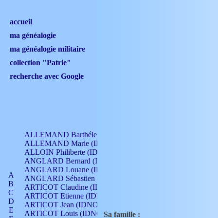
accueil
ma généalogie
ma généalogie militaire
collection "Patrie"
recherche avec Google
ALLEMAND Barthélemy (IDNO 330)
ALLEMAND Marie (IDNO 165)
ALLOIN Philiberte (IDNO 449)
ANGLARD Bernard (IDNO 4)
ANGLARD Louane (IDNO 4)
A
ANGLARD Sébastien (IDNO 4)
B
ARTICOT Claudine (IDNO 105)
C
ARTICOT Etienne (IDNO 420)
D
ARTICOT Jean (IDNO 210)
E
ARTICOT Louis (IDNO 420)
Sa famille :