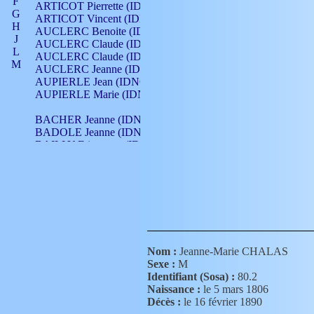
F
ARTICOT Pierrette (IDNO 210)
G
ARTICOT Vincent (IDNO 210)
H
AUCLERC Benoite (IDNO 451)
J
AUCLERC Claude (IDNO 902)
L
AUCLERC Claude (IDNO 902)
M
AUCLERC Jeanne (IDNO 199)
N
AUPIERLE Jean (IDNO 954)
O
AUPIERLE Marie (IDNO )
P
Q
BACHER Jeanne (IDNO )
R
BADOLE Jeanne (IDNO 867)
S
BAILLY Etiennette (IDNO )
T
BAILLY Francois (IDNO 860)
V
BAILLY François (IDNO )
BAILLY Nicolle (IDNO 215)
BAILLY Pierre (IDNO 430)
BAIZET Claudine (IDNO )
BALLAY Anne (IDNO 355)
BALLY Gabrielle (IDNO 141)
BARNAY François (IDNO 418)
Nom :
Jeanne-Marie CHALAS
BARRAUD Antoine (IDNO 116)
Sexe :
M
BARRAUD Antoine (IDNO 464)
Identifiant (Sosa) :
80.2
BARRAUD Benoît (IDNO 116)
Naissance :
le 5 mars 1806
BARRAUD Denis (IDNO 116)
Décès :
le 16 février 1890
BARRAUD Etienne (IDNO 464)