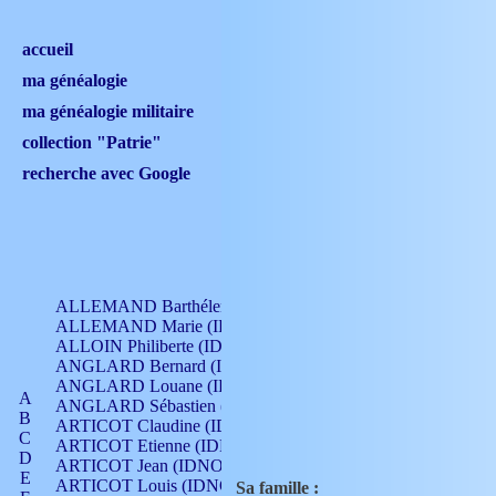
accueil
ma généalogie
ma généalogie militaire
collection "Patrie"
recherche avec Google
ALLEMAND Barthélemy (IDNO 330)
ALLEMAND Marie (IDNO 165)
ALLOIN Philiberte (IDNO 449)
ANGLARD Bernard (IDNO 4)
ANGLARD Louane (IDNO 4)
A
ANGLARD Sébastien (IDNO 4)
B
ARTICOT Claudine (IDNO 105)
C
ARTICOT Etienne (IDNO 420)
D
ARTICOT Jean (IDNO 210)
E
ARTICOT Louis (IDNO 420)
Sa famille :