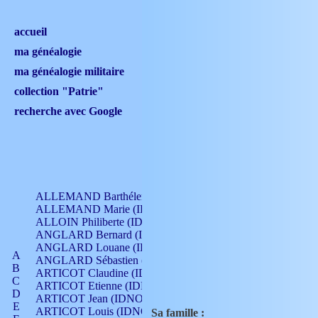
accueil
ma généalogie
ma généalogie militaire
collection "Patrie"
recherche avec Google
ALLEMAND Barthélemy (IDNO 330)
ALLEMAND Marie (IDNO 165)
ALLOIN Philiberte (IDNO 449)
ANGLARD Bernard (IDNO 4)
ANGLARD Louane (IDNO 4)
A
ANGLARD Sébastien (IDNO 4)
B
ARTICOT Claudine (IDNO 105)
C
ARTICOT Etienne (IDNO 420)
D
ARTICOT Jean (IDNO 210)
E
ARTICOT Louis (IDNO 420)
Sa famille :