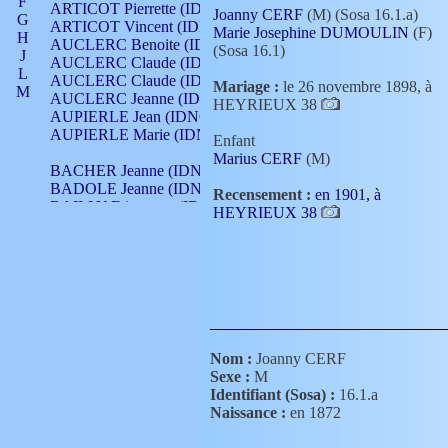
F
ARTICOT Pierrette (IDNO 210)
Joanny CERF
(M) (Sosa 16.1.a)
G
ARTICOT Vincent (IDNO 210)
Marie Josephine DUMOULIN
(F)
H
AUCLERC Benoite (IDNO 451)
(Sosa 16.1)
J
AUCLERC Claude (IDNO 902)
L
AUCLERC Claude (IDNO 902)
Mariage :
le 26 novembre 1898, à
M
AUCLERC Jeanne (IDNO 199)
HEYRIEUX 38
N
AUPIERLE Jean (IDNO 954)
O
AUPIERLE Marie (IDNO )
Enfant
P
Marius CERF
(M)
Q
BACHER Jeanne (IDNO )
R
BADOLE Jeanne (IDNO 867)
Recensement :
en 1901, à
S
BAILLY Etiennette (IDNO )
HEYRIEUX 38
T
BAILLY Francois (IDNO 860)
V
BAILLY François (IDNO )
BAILLY Nicolle (IDNO 215)
BAILLY Pierre (IDNO 430)
BAIZET Claudine (IDNO )
BALLAY Anne (IDNO 355)
BALLY Gabrielle (IDNO 141)
BARNAY François (IDNO 418)
Nom :
Joanny CERF
BARRAUD Antoine (IDNO 116)
Sexe :
M
BARRAUD Antoine (IDNO 464)
Identifiant (Sosa) :
16.1.a
BARRAUD Benoît (IDNO 116)
Naissance :
en 1872
BARRAUD Denis (IDNO 116)
BARRAUD Etienne (IDNO 464)