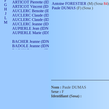
F
ARTICOT Pierrette (IDNO 210)
Antoine FORESTIER
(M) (Sosa
84
)
G
ARTICOT Vincent (IDNO 210)
Paule DUMAS
(F) (Sosa
)
H
AUCLERC Benoite (IDNO 451)
J
AUCLERC Claude (IDNO 902)
L
AUCLERC Claude (IDNO 902)
M
AUCLERC Jeanne (IDNO 199)
N
AUPIERLE Jean (IDNO 954)
O
AUPIERLE Marie (IDNO )
P
Q
BACHER Jeanne (IDNO )
R
BADOLE Jeanne (IDNO 867)
S
BAILLY Etiennette (IDNO )
T
BAILLY Francois (IDNO 860)
V
BAILLY François (IDNO )
BAILLY Nicolle (IDNO 215)
BAILLY Pierre (IDNO 430)
BAIZET Claudine (IDNO )
BALLAY Anne (IDNO 355)
BALLY Gabrielle (IDNO 141)
BARNAY François (IDNO 418)
Nom :
Paule DUMAS
BARRAUD Antoine (IDNO 116)
Sexe :
F
BARRAUD Antoine (IDNO 464)
Identifiant (Sosa) :
BARRAUD Benoît (IDNO 116)
BARRAUD Denis (IDNO 116)
BARRAUD Etienne (IDNO 464)