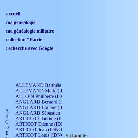
accueil
ma généalogie
ma généalogie militaire
collection "Patrie"
recherche avec Google
ALLEMAND Barthélemy (IDNO 330)
ALLEMAND Marie (IDNO 165)
ALLOIN Philiberte (IDNO 449)
ANGLARD Bernard (IDNO 4)
ANGLARD Louane (IDNO 4)
A
ANGLARD Sébastien (IDNO 4)
B
ARTICOT Claudine (IDNO 105)
C
ARTICOT Etienne (IDNO 420)
D
ARTICOT Jean (IDNO 210)
E
ARTICOT Louis (IDNO 420)
Sa famille :