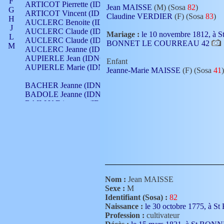
F
ARTICOT Pierrette (IDNO 210)
Jean MAISSE
(M) (Sosa
82
)
G
ARTICOT Vincent (IDNO 210)
Claudine VERDIER
(F) (Sosa
83
)
H
AUCLERC Benoite (IDNO 451)
J
AUCLERC Claude (IDNO 902)
Mariage :
le 10 novembre 1812, à S
L
AUCLERC Claude (IDNO 902)
BONNET LE COURREAU 42
M
AUCLERC Jeanne (IDNO 199)
N
AUPIERLE Jean (IDNO 954)
Enfant
O
AUPIERLE Marie (IDNO )
Jeanne-Marie MAISSE
(F) (Sosa
41
)
P
Q
BACHER Jeanne (IDNO )
R
BADOLE Jeanne (IDNO 867)
S
BAILLY Etiennette (IDNO )
T
BAILLY Francois (IDNO 860)
V
BAILLY François (IDNO )
BAILLY Nicolle (IDNO 215)
BAILLY Pierre (IDNO 430)
BAIZET Claudine (IDNO )
BALLAY Anne (IDNO 355)
BALLY Gabrielle (IDNO 141)
BARNAY François (IDNO 418)
Nom :
Jean MAISSE
BARRAUD Antoine (IDNO 116)
Sexe :
M
BARRAUD Antoine (IDNO 464)
Identifiant (Sosa) :
82
BARRAUD Benoît (IDNO 116)
Naissance :
le 30 octobre 1775,
BARRAUD Denis (IDNO 116)
Profession :
cultivateur
BARRAUD Etienne (IDNO 464)