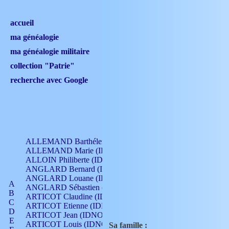
accueil
ma généalogie
ma généalogie militaire
collection "Patrie"
recherche avec Google
ALLEMAND Barthélemy (IDNO 330)
ALLEMAND Marie (IDNO 165)
ALLOIN Philiberte (IDNO 449)
ANGLARD Bernard (IDNO 4)
ANGLARD Louane (IDNO 4)
A
ANGLARD Sébastien (IDNO 4)
B
ARTICOT Claudine (IDNO 105)
C
ARTICOT Etienne (IDNO 420)
D
ARTICOT Jean (IDNO 210)
E
ARTICOT Louis (IDNO 420)
Sa famille :