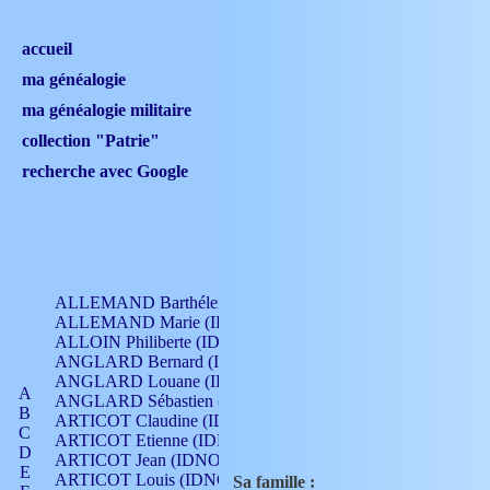
accueil
ma généalogie
ma généalogie militaire
collection "Patrie"
recherche avec Google
ALLEMAND Barthélemy (IDNO 330)
ALLEMAND Marie (IDNO 165)
ALLOIN Philiberte (IDNO 449)
ANGLARD Bernard (IDNO 4)
ANGLARD Louane (IDNO 4)
A
ANGLARD Sébastien (IDNO 4)
B
ARTICOT Claudine (IDNO 105)
C
ARTICOT Etienne (IDNO 420)
D
ARTICOT Jean (IDNO 210)
E
ARTICOT Louis (IDNO 420)
Sa famille :