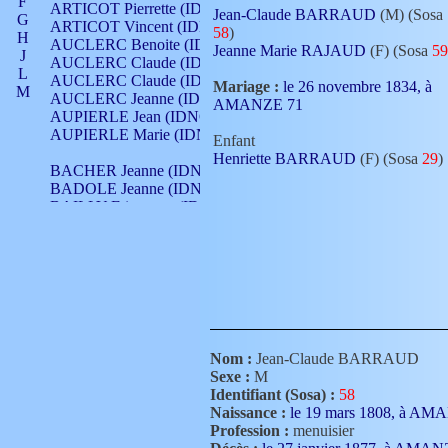
F
ARTICOT Pierrette (IDNO 210)
Jean-Claude BARRAUD
(M) (Sosa
G
ARTICOT Vincent (IDNO 210)
58
)
H
AUCLERC Benoite (IDNO 451)
Jeanne Marie RAJAUD
(F) (Sosa
59
J
AUCLERC Claude (IDNO 902)
L
AUCLERC Claude (IDNO 902)
Mariage :
le 26 novembre 1834, à
M
AUCLERC Jeanne (IDNO 199)
AMANZE 71
N
AUPIERLE Jean (IDNO 954)
O
AUPIERLE Marie (IDNO )
Enfant
P
Henriette BARRAUD
(F) (Sosa
29
)
Q
BACHER Jeanne (IDNO )
R
BADOLE Jeanne (IDNO 867)
S
BAILLY Etiennette (IDNO )
T
BAILLY Francois (IDNO 860)
V
BAILLY François (IDNO )
BAILLY Nicolle (IDNO 215)
BAILLY Pierre (IDNO 430)
BAIZET Claudine (IDNO )
BALLAY Anne (IDNO 355)
BALLY Gabrielle (IDNO 141)
BARNAY François (IDNO 418)
Nom :
Jean-Claude BARRAUD
BARRAUD Antoine (IDNO 116)
Sexe :
M
BARRAUD Antoine (IDNO 464)
Identifiant (Sosa) :
58
BARRAUD Benoît (IDNO 116)
Naissance :
le 19 mars 1808, à A
BARRAUD Denis (IDNO 116)
Profession :
menuisier
BARRAUD Etienne (IDNO 464)