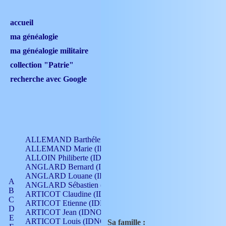
accueil
ma généalogie
ma généalogie militaire
collection "Patrie"
recherche avec Google
ALLEMAND Barthélemy (IDNO 330)
ALLEMAND Marie (IDNO 165)
ALLOIN Philiberte (IDNO 449)
ANGLARD Bernard (IDNO 4)
ANGLARD Louane (IDNO 4)
A
ANGLARD Sébastien (IDNO 4)
B
ARTICOT Claudine (IDNO 105)
C
ARTICOT Etienne (IDNO 420)
D
ARTICOT Jean (IDNO 210)
E
ARTICOT Louis (IDNO 420)
Sa famille :