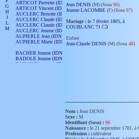
F
ARTICOT Pierrette (IDNO 210)
Jean DENIS
(M) (Sosa
96
)
G
ARTICOT Vincent (IDNO 210)
Jeanne LACOMBE
(F) (Sosa
97
)
H
AUCLERC Benoite (IDNO 451)
J
AUCLERC Claude (IDNO 902)
Mariage :
le 7 février 1805, à
L
AUCLERC Claude (IDNO 902)
COUBLANC 71
M
AUCLERC Jeanne (IDNO 199)
N
AUPIERLE Jean (IDNO 954)
Enfant
O
AUPIERLE Marie (IDNO )
Jean-Claude DENIS
(M) (Sosa
48
)
P
Q
BACHER Jeanne (IDNO )
R
BADOLE Jeanne (IDNO 867)
S
BAILLY Etiennette (IDNO )
T
BAILLY Francois (IDNO 860)
V
BAILLY François (IDNO )
BAILLY Nicolle (IDNO 215)
BAILLY Pierre (IDNO 430)
BAIZET Claudine (IDNO )
BALLAY Anne (IDNO 355)
BALLY Gabrielle (IDNO 141)
BARNAY François (IDNO 418)
Nom :
Jean DENIS
BARRAUD Antoine (IDNO 116)
Sexe :
M
BARRAUD Antoine (IDNO 464)
Identifiant (Sosa) :
96
BARRAUD Benoît (IDNO 116)
Naissance :
le 21 septembre 1781
BARRAUD Denis (IDNO 116)
Profession :
cultivateur
BARRAUD Etienne (IDNO 464)