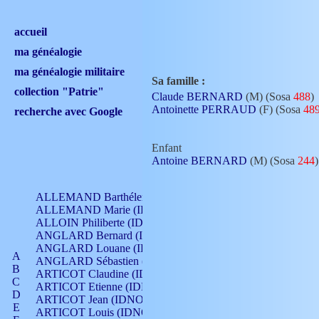
accueil
ma généalogie
ma généalogie militaire
Sa famille :
collection "Patrie"
Claude BERNARD
(M) (Sosa
488
)
Antoinette PERRAUD
(F) (Sosa
48
recherche avec Google
Enfant
Antoine BERNARD
(M) (Sosa
244
)
ALLEMAND Barthélemy (IDNO 330)
ALLEMAND Marie (IDNO 165)
ALLOIN Philiberte (IDNO 449)
ANGLARD Bernard (IDNO 4)
ANGLARD Louane (IDNO 4)
A
ANGLARD Sébastien (IDNO 4)
B
ARTICOT Claudine (IDNO 105)
C
ARTICOT Etienne (IDNO 420)
D
ARTICOT Jean (IDNO 210)
E
ARTICOT Louis (IDNO 420)