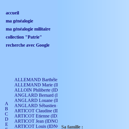
accueil
ma généalogie
ma généalogie militaire
collection "Patrie"
recherche avec Google
ALLEMAND Barthélemy (IDNO 330)
ALLEMAND Marie (IDNO 165)
ALLOIN Philiberte (IDNO 449)
ANGLARD Bernard (IDNO 4)
ANGLARD Louane (IDNO 4)
A
ANGLARD Sébastien (IDNO 4)
B
ARTICOT Claudine (IDNO 105)
C
ARTICOT Etienne (IDNO 420)
D
ARTICOT Jean (IDNO 210)
E
ARTICOT Louis (IDNO 420)
Sa famille :