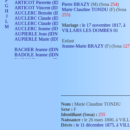
F
ARTICOT Pierrette (IDNO 210)
Pierre BRAZY
(M) (Sosa
254
)
G
ARTICOT Vincent (IDNO 210)
Marie Claudine TONDU
(F) (Sosa
H
AUCLERC Benoite (IDNO 451)
255
)
J
AUCLERC Claude (IDNO 902)
L
AUCLERC Claude (IDNO 902)
Mariage :
le 17 novembre 1817, à
M
AUCLERC Jeanne (IDNO 199)
VILLARS LES DOMBES 01
N
AUPIERLE Jean (IDNO 954)
O
AUPIERLE Marie (IDNO )
Enfant
P
Jeanne-Marie BRAZY
(F) (Sosa
127
Q
BACHER Jeanne (IDNO )
R
BADOLE Jeanne (IDNO 867)
S
BAILLY Etiennette (IDNO )
T
BAILLY Francois (IDNO 860)
V
BAILLY François (IDNO )
BAILLY Nicolle (IDNO 215)
BAILLY Pierre (IDNO 430)
BAIZET Claudine (IDNO )
BALLAY Anne (IDNO 355)
BALLY Gabrielle (IDNO 141)
BARNAY François (IDNO 418)
Nom :
Marie Claudine TONDU
BARRAUD Antoine (IDNO 116)
Sexe :
F
BARRAUD Antoine (IDNO 464)
Identifiant (Sosa) :
255
BARRAUD Benoît (IDNO 116)
Naissance :
le 26 mars 1800, à 
BARRAUD Denis (IDNO 116)
Décès :
le 11 décembre 1875, à 
BARRAUD Etienne (IDNO 464)