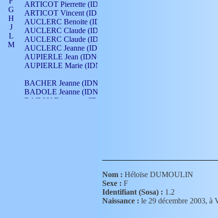
F
ARTICOT Pierrette (IDNO 210)
G
ARTICOT Vincent (IDNO 210)
H
AUCLERC Benoite (IDNO 451)
J
AUCLERC Claude (IDNO 902)
L
AUCLERC Claude (IDNO 902)
M
AUCLERC Jeanne (IDNO 199)
N
AUPIERLE Jean (IDNO 954)
O
AUPIERLE Marie (IDNO )
P
Q
BACHER Jeanne (IDNO )
R
BADOLE Jeanne (IDNO 867)
S
BAILLY Etiennette (IDNO )
T
BAILLY Francois (IDNO 860)
V
BAILLY François (IDNO )
BAILLY Nicolle (IDNO 215)
BAILLY Pierre (IDNO 430)
BAIZET Claudine (IDNO )
BALLAY Anne (IDNO 355)
BALLY Gabrielle (IDNO 141)
BARNAY François (IDNO 418)
Nom :
Héloïse DUMOULIN
BARRAUD Antoine (IDNO 116)
Sexe :
F
BARRAUD Antoine (IDNO 464)
Identifiant (Sosa) :
1.2
BARRAUD Benoît (IDNO 116)
Naissance :
le 29 décembre 2003,
BARRAUD Denis (IDNO 116)
BARRAUD Etienne (IDNO 464)