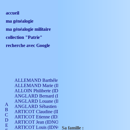
accueil
ma généalogie
ma généalogie militaire
collection "Patrie"
recherche avec Google
ALLEMAND Barthélemy (IDNO 330)
ALLEMAND Marie (IDNO 165)
ALLOIN Philiberte (IDNO 449)
ANGLARD Bernard (IDNO 4)
ANGLARD Louane (IDNO 4)
A
ANGLARD Sébastien (IDNO 4)
B
ARTICOT Claudine (IDNO 105)
C
ARTICOT Etienne (IDNO 420)
D
ARTICOT Jean (IDNO 210)
E
ARTICOT Louis (IDNO 420)
Sa famille :