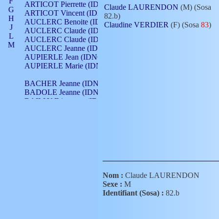
F
ARTICOT Pierrette (IDNO 210)
Claude LAURENDON
(M) (Sosa
G
ARTICOT Vincent (IDNO 210)
82.b)
H
AUCLERC Benoite (IDNO 451)
Claudine VERDIER
(F) (Sosa
83
)
J
AUCLERC Claude (IDNO 902)
L
AUCLERC Claude (IDNO 902)
M
AUCLERC Jeanne (IDNO 199)
N
AUPIERLE Jean (IDNO 954)
O
AUPIERLE Marie (IDNO )
P
Q
BACHER Jeanne (IDNO )
R
BADOLE Jeanne (IDNO 867)
S
BAILLY Etiennette (IDNO )
T
BAILLY Francois (IDNO 860)
V
BAILLY François (IDNO )
BAILLY Nicolle (IDNO 215)
BAILLY Pierre (IDNO 430)
BAIZET Claudine (IDNO )
BALLAY Anne (IDNO 355)
BALLY Gabrielle (IDNO 141)
BARNAY François (IDNO 418)
Nom :
Claude LAURENDON
BARRAUD Antoine (IDNO 116)
Sexe :
M
BARRAUD Antoine (IDNO 464)
Identifiant (Sosa) :
82.b
BARRAUD Benoît (IDNO 116)
BARRAUD Denis (IDNO 116)
BARRAUD Etienne (IDNO 464)