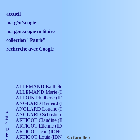
accueil
ma généalogie
ma généalogie militaire
collection "Patrie"
recherche avec Google
ALLEMAND Barthélemy (IDNO 330)
ALLEMAND Marie (IDNO 165)
ALLOIN Philiberte (IDNO 449)
ANGLARD Bernard (IDNO 4)
ANGLARD Louane (IDNO 4)
A
ANGLARD Sébastien (IDNO 4)
B
ARTICOT Claudine (IDNO 105)
C
ARTICOT Etienne (IDNO 420)
D
ARTICOT Jean (IDNO 210)
E
ARTICOT Louis (IDNO 420)
Sa famille :