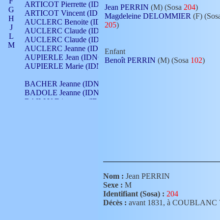
F
ARTICOT Pierrette (IDNO 210)
Jean PERRIN
(M) (Sosa
204
)
G
ARTICOT Vincent (IDNO 210)
Magdeleine DELOMMIER
(F) (Sos
H
AUCLERC Benoite (IDNO 451)
205
)
J
AUCLERC Claude (IDNO 902)
L
AUCLERC Claude (IDNO 902)
M
AUCLERC Jeanne (IDNO 199)
Enfant
N
AUPIERLE Jean (IDNO 954)
Benoît PERRIN
(M) (Sosa
102
)
O
AUPIERLE Marie (IDNO )
P
Q
BACHER Jeanne (IDNO )
R
BADOLE Jeanne (IDNO 867)
S
BAILLY Etiennette (IDNO )
T
BAILLY Francois (IDNO 860)
V
BAILLY François (IDNO )
BAILLY Nicolle (IDNO 215)
BAILLY Pierre (IDNO 430)
BAIZET Claudine (IDNO )
BALLAY Anne (IDNO 355)
BALLY Gabrielle (IDNO 141)
BARNAY François (IDNO 418)
Nom :
Jean PERRIN
BARRAUD Antoine (IDNO 116)
Sexe :
M
BARRAUD Antoine (IDNO 464)
Identifiant (Sosa) :
204
BARRAUD Benoît (IDNO 116)
Décès :
avant 1831, à COUBLANC
BARRAUD Denis (IDNO 116)
BARRAUD Etienne (IDNO 464)