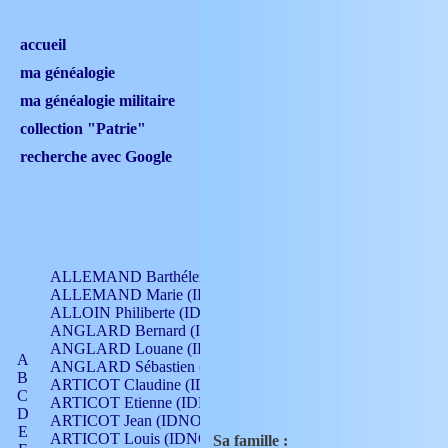
accueil
ma généalogie
ma généalogie militaire
collection "Patrie"
recherche avec Google
ALLEMAND Barthélemy (IDNO 330)
ALLEMAND Marie (IDNO 165)
ALLOIN Philiberte (IDNO 449)
ANGLARD Bernard (IDNO 4)
ANGLARD Louane (IDNO 4)
A
ANGLARD Sébastien (IDNO 4)
B
ARTICOT Claudine (IDNO 105)
C
ARTICOT Etienne (IDNO 420)
D
ARTICOT Jean (IDNO 210)
E
ARTICOT Louis (IDNO 420)
Sa famille :