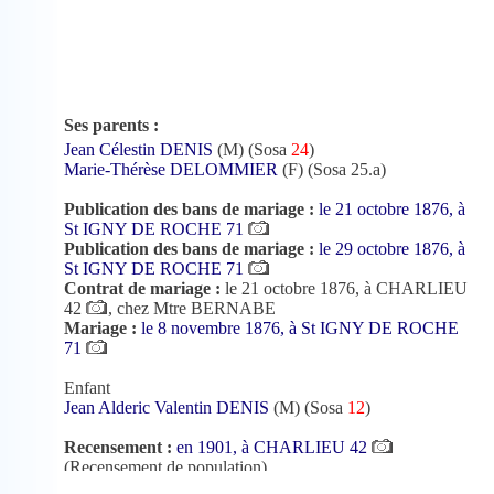
Ses parents :
Jean Célestin DENIS
(M) (Sosa
24
)
Marie-Thérèse DELOMMIER
(F) (Sosa 25.a)
Publication des bans de mariage :
le 21 octobre 1876, à
St IGNY DE ROCHE 71
Publication des bans de mariage :
le 29 octobre 1876, à
St IGNY DE ROCHE 71
Contrat de mariage :
le 21 octobre 1876, à CHARLIEU
42
, chez Mtre BERNABE
Mariage :
le 8 novembre 1876, à St IGNY DE ROCHE
71
Enfant
Jean Alderic Valentin DENIS
(M) (Sosa
12
)
Recensement :
en 1901, à CHARLIEU 42
(Recensement de population)
Recensement :
en 1906, à CHARLIEU 42