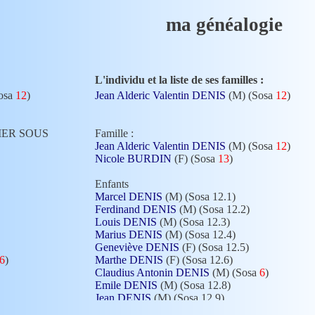
ma généalogie
L'individu et la liste de ses familles :
osa
12
)
Jean Alderic Valentin DENIS
(M) (Sosa
12
)
NIZIER SOUS
Famille :
Jean Alderic Valentin DENIS
(M) (Sosa
12
)
Nicole BURDIN
(F) (Sosa
13
)
Enfants
Marcel DENIS
(M) (Sosa 12.1)
Ferdinand DENIS
(M) (Sosa 12.2)
Louis DENIS
(M) (Sosa 12.3)
Marius DENIS
(M) (Sosa 12.4)
Geneviève DENIS
(F) (Sosa 12.5)
6
)
Marthe DENIS
(F) (Sosa 12.6)
Claudius Antonin DENIS
(M) (Sosa
6
)
Emile DENIS
(M) (Sosa 12.8)
Jean DENIS
(M) (Sosa 12.9)