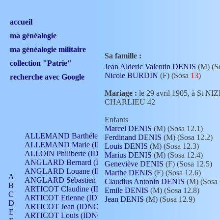
accueil
ma généalogie
ma généalogie militaire
Sa famille :
collection "Patrie"
Jean Alderic Valentin DENIS
(M) (S
Nicole BURDIN
(F) (Sosa
13
)
recherche avec Google
Mariage :
le 29 avril 1905, à St 
CHARLIEU 42
Enfants
Marcel DENIS
(M) (Sosa 12.1)
ALLEMAND Barthélemy (IDNO 330)
Ferdinand DENIS
(M) (Sosa 12.2)
ALLEMAND Marie (IDNO 165)
Louis DENIS
(M) (Sosa 12.3)
ALLOIN Philiberte (IDNO 449)
Marius DENIS
(M) (Sosa 12.4)
ANGLARD Bernard (IDNO 4)
Geneviève DENIS
(F) (Sosa 12.5)
ANGLARD Louane (IDNO 4)
Marthe DENIS
(F) (Sosa 12.6)
A
ANGLARD Sébastien (IDNO 4)
Claudius Antonin DENIS
(M) (Sosa
B
ARTICOT Claudine (IDNO 105)
Emile DENIS
(M) (Sosa 12.8)
C
ARTICOT Etienne (IDNO 420)
Jean DENIS
(M) (Sosa 12.9)
D
ARTICOT Jean (IDNO 210)
E
ARTICOT Louis (IDNO 420)