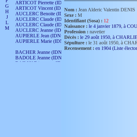
F
ARTICOT Pierrette (IDNO 210)
G
ARTICOT Vincent (IDNO 210)
Nom :
Jean Alderic Valentin DENIS
H
AUCLERC Benoite (IDNO 451)
Sexe :
M
J
AUCLERC Claude (IDNO 902)
Identifiant (Sosa) :
12
L
AUCLERC Claude (IDNO 902)
Naissance :
le 4 janvier 1879, à 
M
AUCLERC Jeanne (IDNO 199)
Profession :
navetier
N
AUPIERLE Jean (IDNO 954)
Décès :
le 29 août 1950, à CHARL
O
AUPIERLE Marie (IDNO )
Sépulture :
le 31 août 1950, à CH
P
Recensement :
en 1904 (Liste élector
Q
BACHER Jeanne (IDNO )
R
BADOLE Jeanne (IDNO 867)
S
BAILLY Etiennette (IDNO )
T
BAILLY Francois (IDNO 860)
V
BAILLY François (IDNO )
BAILLY Nicolle (IDNO 215)
BAILLY Pierre (IDNO 430)
BAIZET Claudine (IDNO )
BALLAY Anne (IDNO 355)
BALLY Gabrielle (IDNO 141)
BARNAY François (IDNO 418)
BARRAUD Antoine (IDNO 116)
BARRAUD Antoine (IDNO 464)
BARRAUD Benoît (IDNO 116)
BARRAUD Denis (IDNO 116)
BARRAUD Etienne (IDNO 464)