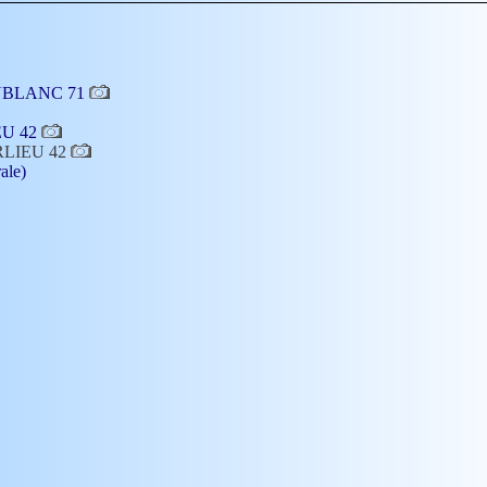
COUBLANC 71
IEU 42
ARLIEU 42
ale)