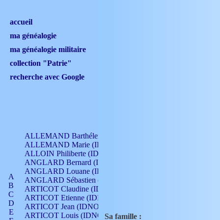
accueil
ma généalogie
ma généalogie militaire
collection "Patrie"
recherche avec Google
ALLEMAND Barthélemy (IDNO 330)
ALLEMAND Marie (IDNO 165)
ALLOIN Philiberte (IDNO 449)
ANGLARD Bernard (IDNO 4)
ANGLARD Louane (IDNO 4)
A
ANGLARD Sébastien (IDNO 4)
B
ARTICOT Claudine (IDNO 105)
C
ARTICOT Etienne (IDNO 420)
D
ARTICOT Jean (IDNO 210)
E
ARTICOT Louis (IDNO 420)
Sa famille :