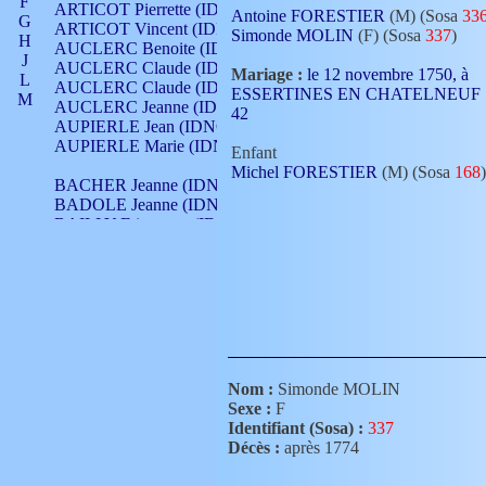
F
ARTICOT Pierrette (IDNO 210)
Antoine FORESTIER
(M) (Sosa
33
G
ARTICOT Vincent (IDNO 210)
Simonde MOLIN
(F) (Sosa
337
)
H
AUCLERC Benoite (IDNO 451)
J
AUCLERC Claude (IDNO 902)
Mariage :
le 12 novembre 1750, à
L
AUCLERC Claude (IDNO 902)
ESSERTINES EN CHATELNEUF
M
AUCLERC Jeanne (IDNO 199)
42
N
AUPIERLE Jean (IDNO 954)
O
AUPIERLE Marie (IDNO )
Enfant
P
Michel FORESTIER
(M) (Sosa
168
)
Q
BACHER Jeanne (IDNO )
R
BADOLE Jeanne (IDNO 867)
S
BAILLY Etiennette (IDNO )
T
BAILLY Francois (IDNO 860)
V
BAILLY François (IDNO )
BAILLY Nicolle (IDNO 215)
BAILLY Pierre (IDNO 430)
BAIZET Claudine (IDNO )
BALLAY Anne (IDNO 355)
BALLY Gabrielle (IDNO 141)
BARNAY François (IDNO 418)
Nom :
Simonde MOLIN
BARRAUD Antoine (IDNO 116)
Sexe :
F
BARRAUD Antoine (IDNO 464)
Identifiant (Sosa) :
337
BARRAUD Benoît (IDNO 116)
Décès :
après 1774
BARRAUD Denis (IDNO 116)
BARRAUD Etienne (IDNO 464)