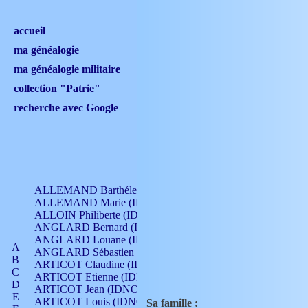
accueil
ma généalogie
ma généalogie militaire
collection "Patrie"
recherche avec Google
ALLEMAND Barthélemy (IDNO 330)
ALLEMAND Marie (IDNO 165)
ALLOIN Philiberte (IDNO 449)
ANGLARD Bernard (IDNO 4)
ANGLARD Louane (IDNO 4)
A
ANGLARD Sébastien (IDNO 4)
B
ARTICOT Claudine (IDNO 105)
C
ARTICOT Etienne (IDNO 420)
D
ARTICOT Jean (IDNO 210)
E
ARTICOT Louis (IDNO 420)
Sa famille :