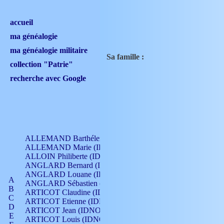
accueil
ma généalogie
ma généalogie militaire
Sa famille :
collection "Patrie"
recherche avec Google
ALLEMAND Barthélemy (IDNO 330)
ALLEMAND Marie (IDNO 165)
ALLOIN Philiberte (IDNO 449)
ANGLARD Bernard (IDNO 4)
ANGLARD Louane (IDNO 4)
A
ANGLARD Sébastien (IDNO 4)
B
ARTICOT Claudine (IDNO 105)
C
ARTICOT Etienne (IDNO 420)
D
ARTICOT Jean (IDNO 210)
E
ARTICOT Louis (IDNO 420)