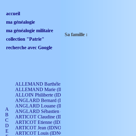
accueil
ma généalogie
ma généalogie militaire
Sa famille :
collection "Patrie"
recherche avec Google
ALLEMAND Barthélemy (IDNO 330)
ALLEMAND Marie (IDNO 165)
ALLOIN Philiberte (IDNO 449)
ANGLARD Bernard (IDNO 4)
ANGLARD Louane (IDNO 4)
A
ANGLARD Sébastien (IDNO 4)
B
ARTICOT Claudine (IDNO 105)
C
ARTICOT Etienne (IDNO 420)
D
ARTICOT Jean (IDNO 210)
E
ARTICOT Louis (IDNO 420)