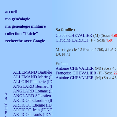
accueil
ma généalogie
ma généalogie militaire
Sa famille :
collection "Patrie"
Claude CHEVALIER
(M) (Sosa
458
Claudine LARDET
(F) (Sosa
459
)
recherche avec Google
Mariage :
le 12 février 1760, à
DUN 71
Enfants
Antoine CHEVALIER
(M) (Sosa 45
ALLEMAND Barthélemy (IDNO 330)
Françoise CHEVALIER
(F) (Sosa
2
ALLEMAND Marie (IDNO 165)
Antoine CHEVALIER
(M) (Sosa 45
ALLOIN Philiberte (IDNO 449)
ANGLARD Bernard (IDNO 4)
ANGLARD Louane (IDNO 4)
A
ANGLARD Sébastien (IDNO 4)
B
ARTICOT Claudine (IDNO 105)
C
ARTICOT Etienne (IDNO 420)
D
ARTICOT Jean (IDNO 210)
E
ARTICOT Louis (IDNO 420)