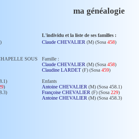
ma généalogie
L'individu et la liste de ses familles :
)
Claude CHEVALIER
(M) (Sosa
458
)
 LA CHAPELLE SOUS
Famille :
Claude CHEVALIER
(M) (Sosa
458
)
Claudine LARDET
(F) (Sosa
459
)
8.1)
Enfants
29
)
Antoine CHEVALIER
(M) (Sosa 458.1)
8.3)
Françoise CHEVALIER
(F) (Sosa
229
)
Antoine CHEVALIER
(M) (Sosa 458.3)