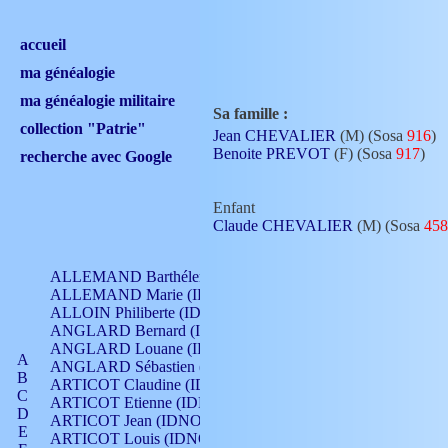
accueil
ma généalogie
ma généalogie militaire
Sa famille :
collection "Patrie"
Jean CHEVALIER
(M) (Sosa
916
)
Benoite PREVOT
(F) (Sosa
917
)
recherche avec Google
Enfant
Claude CHEVALIER
(M) (Sosa
458
ALLEMAND Barthélemy (IDNO 330)
ALLEMAND Marie (IDNO 165)
ALLOIN Philiberte (IDNO 449)
ANGLARD Bernard (IDNO 4)
ANGLARD Louane (IDNO 4)
A
ANGLARD Sébastien (IDNO 4)
B
ARTICOT Claudine (IDNO 105)
C
ARTICOT Etienne (IDNO 420)
D
ARTICOT Jean (IDNO 210)
E
ARTICOT Louis (IDNO 420)