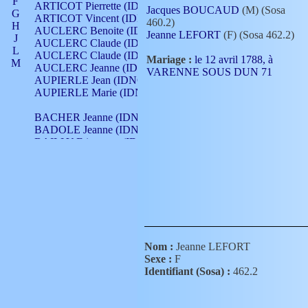
F
ARTICOT Pierrette (IDNO 210)
Jacques BOUCAUD
(M) (Sosa
G
ARTICOT Vincent (IDNO 210)
460.2)
H
AUCLERC Benoite (IDNO 451)
Jeanne LEFORT
(F) (Sosa 462.2)
J
AUCLERC Claude (IDNO 902)
L
AUCLERC Claude (IDNO 902)
Mariage :
le 12 avril 1788, à
M
AUCLERC Jeanne (IDNO 199)
VARENNE SOUS DUN 71
N
AUPIERLE Jean (IDNO 954)
O
AUPIERLE Marie (IDNO )
P
Q
BACHER Jeanne (IDNO )
R
BADOLE Jeanne (IDNO 867)
S
BAILLY Etiennette (IDNO )
T
BAILLY Francois (IDNO 860)
V
BAILLY François (IDNO )
BAILLY Nicolle (IDNO 215)
BAILLY Pierre (IDNO 430)
BAIZET Claudine (IDNO )
BALLAY Anne (IDNO 355)
BALLY Gabrielle (IDNO 141)
BARNAY François (IDNO 418)
Nom :
Jeanne LEFORT
BARRAUD Antoine (IDNO 116)
Sexe :
F
BARRAUD Antoine (IDNO 464)
Identifiant (Sosa) :
462.2
BARRAUD Benoît (IDNO 116)
BARRAUD Denis (IDNO 116)
BARRAUD Etienne (IDNO 464)