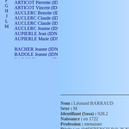
F
ARTICOT Pierrette (IDNO 210)
G
ARTICOT Vincent (IDNO 210)
H
AUCLERC Benoite (IDNO 451)
J
AUCLERC Claude (IDNO 902)
L
AUCLERC Claude (IDNO 902)
M
AUCLERC Jeanne (IDNO 199)
N
AUPIERLE Jean (IDNO 954)
O
AUPIERLE Marie (IDNO )
P
Q
BACHER Jeanne (IDNO )
R
BADOLE Jeanne (IDNO 867)
S
BAILLY Etiennette (IDNO )
T
BAILLY Francois (IDNO 860)
V
BAILLY François (IDNO )
BAILLY Nicolle (IDNO 215)
BAILLY Pierre (IDNO 430)
BAIZET Claudine (IDNO )
BALLAY Anne (IDNO 355)
BALLY Gabrielle (IDNO 141)
BARNAY François (IDNO 418)
Nom :
Léonard BARRAUD
BARRAUD Antoine (IDNO 116)
Sexe :
M
BARRAUD Antoine (IDNO 464)
Identifiant (Sosa) :
928.2
BARRAUD Benoît (IDNO 116)
Naissance :
en 1722
BARRAUD Denis (IDNO 116)
Profession :
menuisier
BARRAUD Etienne (IDNO 464)