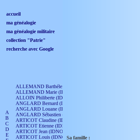
accueil
ma généalogie
ma généalogie militaire
collection "Patrie"
recherche avec Google
ALLEMAND Barthélemy (IDNO 330)
ALLEMAND Marie (IDNO 165)
ALLOIN Philiberte (IDNO 449)
ANGLARD Bernard (IDNO 4)
ANGLARD Louane (IDNO 4)
A
ANGLARD Sébastien (IDNO 4)
B
ARTICOT Claudine (IDNO 105)
C
ARTICOT Etienne (IDNO 420)
D
ARTICOT Jean (IDNO 210)
E
ARTICOT Louis (IDNO 420)
Sa famille :