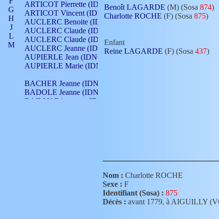
F
ARTICOT Pierrette (IDNO 210)
Benoît LAGARDE
(M) (Sosa
874
)
G
ARTICOT Vincent (IDNO 210)
Charlotte ROCHE
(F) (Sosa
875
)
H
AUCLERC Benoite (IDNO 451)
J
AUCLERC Claude (IDNO 902)
L
AUCLERC Claude (IDNO 902)
Enfant
M
AUCLERC Jeanne (IDNO 199)
Reine LAGARDE
(F) (Sosa
437
)
N
AUPIERLE Jean (IDNO 954)
O
AUPIERLE Marie (IDNO )
P
Q
BACHER Jeanne (IDNO )
R
BADOLE Jeanne (IDNO 867)
S
BAILLY Etiennette (IDNO )
T
BAILLY Francois (IDNO 860)
V
BAILLY François (IDNO )
BAILLY Nicolle (IDNO 215)
BAILLY Pierre (IDNO 430)
BAIZET Claudine (IDNO )
BALLAY Anne (IDNO 355)
BALLY Gabrielle (IDNO 141)
BARNAY François (IDNO 418)
Nom :
Charlotte ROCHE
BARRAUD Antoine (IDNO 116)
Sexe :
F
BARRAUD Antoine (IDNO 464)
Identifiant (Sosa) :
875
BARRAUD Benoît (IDNO 116)
Décès :
avant 1779, à AIGUILLY 
BARRAUD Denis (IDNO 116)
BARRAUD Etienne (IDNO 464)