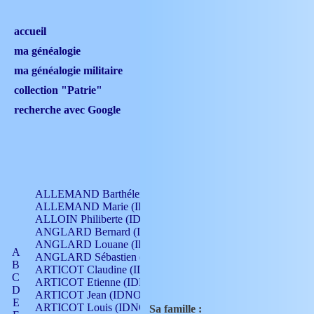
accueil
ma généalogie
ma généalogie militaire
collection "Patrie"
recherche avec Google
ALLEMAND Barthélemy (IDNO 330)
ALLEMAND Marie (IDNO 165)
ALLOIN Philiberte (IDNO 449)
ANGLARD Bernard (IDNO 4)
ANGLARD Louane (IDNO 4)
A
ANGLARD Sébastien (IDNO 4)
B
ARTICOT Claudine (IDNO 105)
C
ARTICOT Etienne (IDNO 420)
D
ARTICOT Jean (IDNO 210)
E
ARTICOT Louis (IDNO 420)
Sa famille :