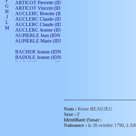
F
ARTICOT Pierrette (IDNO 210)
G
ARTICOT Vincent (IDNO 210)
H
AUCLERC Benoite (IDNO 451)
J
AUCLERC Claude (IDNO 902)
L
AUCLERC Claude (IDNO 902)
M
AUCLERC Jeanne (IDNO 199)
N
AUPIERLE Jean (IDNO 954)
O
AUPIERLE Marie (IDNO )
P
Q
BACHER Jeanne (IDNO )
R
BADOLE Jeanne (IDNO 867)
S
BAILLY Etiennette (IDNO )
T
BAILLY Francois (IDNO 860)
V
BAILLY François (IDNO )
BAILLY Nicolle (IDNO 215)
BAILLY Pierre (IDNO 430)
BAIZET Claudine (IDNO )
BALLAY Anne (IDNO 355)
BALLY Gabrielle (IDNO 141)
BARNAY François (IDNO 418)
Nom :
Reine BEAUJEU
BARRAUD Antoine (IDNO 116)
Sexe :
F
BARRAUD Antoine (IDNO 464)
Identifiant (Sosa) :
BARRAUD Benoît (IDNO 116)
Naissance :
le 26 octobre 1790, 
BARRAUD Denis (IDNO 116)
BARRAUD Etienne (IDNO 464)