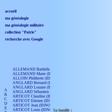
accueil
ma généalogie
ma généalogie militaire
collection "Patrie"
recherche avec Google
ALLEMAND Barthélemy (IDNO 330)
ALLEMAND Marie (IDNO 165)
ALLOIN Philiberte (IDNO 449)
ANGLARD Bernard (IDNO 4)
ANGLARD Louane (IDNO 4)
A
ANGLARD Sébastien (IDNO 4)
B
ARTICOT Claudine (IDNO 105)
C
ARTICOT Etienne (IDNO 420)
D
ARTICOT Jean (IDNO 210)
E
ARTICOT Louis (IDNO 420)
Sa famille :