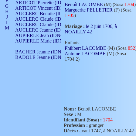
F
ARTICOT Pierrette (IDNO 210)
Benoît LACOMBE
(M) (Sosa
1704
)
G
ARTICOT Vincent (IDNO 210)
Marguerite PELLETIER
(F) (Sosa
H
AUCLERC Benoite (IDNO 451)
1705
)
J
AUCLERC Claude (IDNO 902)
L
AUCLERC Claude (IDNO 902)
Mariage :
le 2 juin 1706, à
M
AUCLERC Jeanne (IDNO 199)
NOAILLY 42
N
AUPIERLE Jean (IDNO 954)
O
AUPIERLE Marie (IDNO )
Enfants
P
Philibert LACOMBE
(M) (Sosa
852
Q
BACHER Jeanne (IDNO )
Antoine LACOMBE
(M) (Sosa
R
BADOLE Jeanne (IDNO 867)
1704.2)
S
BAILLY Etiennette (IDNO )
T
BAILLY Francois (IDNO 860)
V
BAILLY François (IDNO )
BAILLY Nicolle (IDNO 215)
BAILLY Pierre (IDNO 430)
BAIZET Claudine (IDNO )
BALLAY Anne (IDNO 355)
BALLY Gabrielle (IDNO 141)
BARNAY François (IDNO 418)
Nom :
Benoît LACOMBE
BARRAUD Antoine (IDNO 116)
Sexe :
M
BARRAUD Antoine (IDNO 464)
Identifiant (Sosa) :
1704
BARRAUD Benoît (IDNO 116)
Profession :
granger
BARRAUD Denis (IDNO 116)
Décès :
avant 1747, à NOAILLY 42
BARRAUD Etienne (IDNO 464)