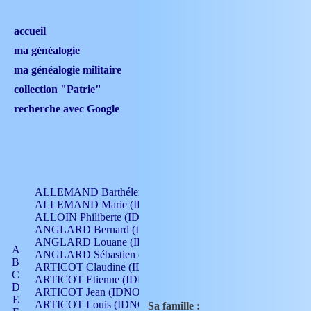
accueil
ma généalogie
ma généalogie militaire
collection "Patrie"
recherche avec Google
ALLEMAND Barthélemy (IDNO 330)
ALLEMAND Marie (IDNO 165)
ALLOIN Philiberte (IDNO 449)
ANGLARD Bernard (IDNO 4)
ANGLARD Louane (IDNO 4)
A
ANGLARD Sébastien (IDNO 4)
B
ARTICOT Claudine (IDNO 105)
C
ARTICOT Etienne (IDNO 420)
D
ARTICOT Jean (IDNO 210)
E
ARTICOT Louis (IDNO 420)
Sa famille :