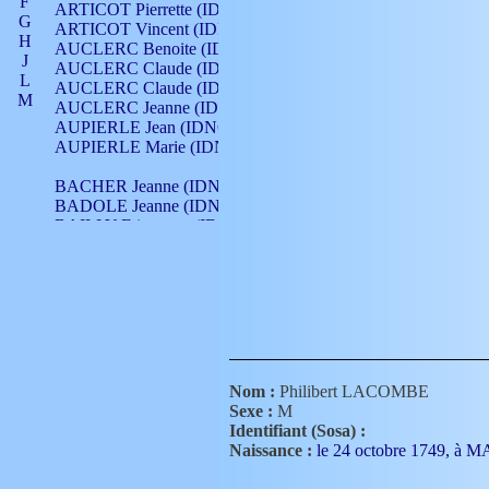
F
ARTICOT Pierrette (IDNO 210)
G
ARTICOT Vincent (IDNO 210)
H
AUCLERC Benoite (IDNO 451)
J
AUCLERC Claude (IDNO 902)
L
AUCLERC Claude (IDNO 902)
M
AUCLERC Jeanne (IDNO 199)
N
AUPIERLE Jean (IDNO 954)
O
AUPIERLE Marie (IDNO )
P
Q
BACHER Jeanne (IDNO )
R
BADOLE Jeanne (IDNO 867)
S
BAILLY Etiennette (IDNO )
T
BAILLY Francois (IDNO 860)
V
BAILLY François (IDNO )
BAILLY Nicolle (IDNO 215)
BAILLY Pierre (IDNO 430)
BAIZET Claudine (IDNO )
BALLAY Anne (IDNO 355)
BALLY Gabrielle (IDNO 141)
BARNAY François (IDNO 418)
Nom :
Philibert LACOMBE
BARRAUD Antoine (IDNO 116)
Sexe :
M
BARRAUD Antoine (IDNO 464)
Identifiant (Sosa) :
BARRAUD Benoît (IDNO 116)
Naissance :
le 24 octobre 1749, à
BARRAUD Denis (IDNO 116)
BARRAUD Etienne (IDNO 464)