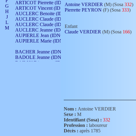
F
ARTICOT Pierrette (IDNO 210)
Antoine VERDIER
(M) (Sosa
332
)
G
ARTICOT Vincent (IDNO 210)
Pierrette PEYRON
(F) (Sosa
333
)
H
AUCLERC Benoite (IDNO 451)
J
AUCLERC Claude (IDNO 902)
L
AUCLERC Claude (IDNO 902)
Enfant
M
AUCLERC Jeanne (IDNO 199)
Claude VERDIER
(M) (Sosa
166
)
N
AUPIERLE Jean (IDNO 954)
O
AUPIERLE Marie (IDNO )
P
Q
BACHER Jeanne (IDNO )
R
BADOLE Jeanne (IDNO 867)
S
BAILLY Etiennette (IDNO )
T
BAILLY Francois (IDNO 860)
V
BAILLY François (IDNO )
BAILLY Nicolle (IDNO 215)
BAILLY Pierre (IDNO 430)
BAIZET Claudine (IDNO )
BALLAY Anne (IDNO 355)
BALLY Gabrielle (IDNO 141)
BARNAY François (IDNO 418)
Nom :
Antoine VERDIER
BARRAUD Antoine (IDNO 116)
Sexe :
M
BARRAUD Antoine (IDNO 464)
Identifiant (Sosa) :
332
BARRAUD Benoît (IDNO 116)
Profession :
laboureur
BARRAUD Denis (IDNO 116)
Décès :
après 1785
BARRAUD Etienne (IDNO 464)