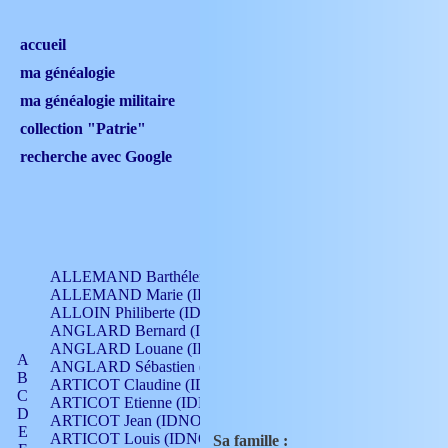
accueil
ma généalogie
ma généalogie militaire
collection "Patrie"
recherche avec Google
ALLEMAND Barthélemy (IDNO 330)
ALLEMAND Marie (IDNO 165)
ALLOIN Philiberte (IDNO 449)
ANGLARD Bernard (IDNO 4)
ANGLARD Louane (IDNO 4)
A
ANGLARD Sébastien (IDNO 4)
B
ARTICOT Claudine (IDNO 105)
C
ARTICOT Etienne (IDNO 420)
D
ARTICOT Jean (IDNO 210)
E
ARTICOT Louis (IDNO 420)
Sa famille :