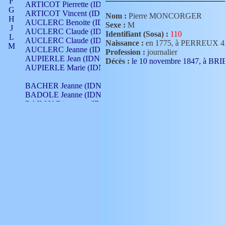
F
ARTICOT Pierrette (IDNO 210)
G
ARTICOT Vincent (IDNO 210)
Nom :
Pierre MONCORGER
H
AUCLERC Benoite (IDNO 451)
Sexe :
M
J
AUCLERC Claude (IDNO 902)
Identifiant (Sosa) :
110
L
AUCLERC Claude (IDNO 902)
Naissance :
en 1775, à PERREUX 
M
AUCLERC Jeanne (IDNO 199)
Profession :
journalier
N
AUPIERLE Jean (IDNO 954)
Décès :
le 10 novembre 1847, à B
O
AUPIERLE Marie (IDNO )
P
Q
BACHER Jeanne (IDNO )
R
BADOLE Jeanne (IDNO 867)
S
BAILLY Etiennette (IDNO )
T
BAILLY Francois (IDNO 860)
V
BAILLY François (IDNO )
BAILLY Nicolle (IDNO 215)
BAILLY Pierre (IDNO 430)
BAIZET Claudine (IDNO )
BALLAY Anne (IDNO 355)
BALLY Gabrielle (IDNO 141)
BARNAY François (IDNO 418)
BARRAUD Antoine (IDNO 116)
BARRAUD Antoine (IDNO 464)
BARRAUD Benoît (IDNO 116)
BARRAUD Denis (IDNO 116)
BARRAUD Etienne (IDNO 464)