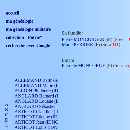
accueil
ma généalogie
ma généalogie militaire
Sa famille :
collection "Patrie"
Pierre MONCORGER
(M) (Sosa
11
Marie PERRIER
(F) (Sosa
111
)
recherche avec Google
Enfant
Pierrette MONCORGE
(F) (Sosa
55
ALLEMAND Barthélemy (IDNO 330)
ALLEMAND Marie (IDNO 165)
ALLOIN Philiberte (IDNO 449)
ANGLARD Bernard (IDNO 4)
ANGLARD Louane (IDNO 4)
A
ANGLARD Sébastien (IDNO 4)
B
ARTICOT Claudine (IDNO 105)
C
ARTICOT Etienne (IDNO 420)
D
ARTICOT Jean (IDNO 210)
E
ARTICOT Louis (IDNO 420)