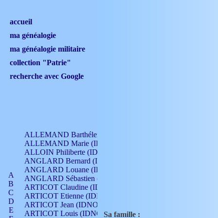
accueil
ma généalogie
ma généalogie militaire
collection "Patrie"
recherche avec Google
ALLEMAND Barthélemy (IDNO 330)
ALLEMAND Marie (IDNO 165)
ALLOIN Philiberte (IDNO 449)
ANGLARD Bernard (IDNO 4)
ANGLARD Louane (IDNO 4)
A
ANGLARD Sébastien (IDNO 4)
B
ARTICOT Claudine (IDNO 105)
C
ARTICOT Etienne (IDNO 420)
D
ARTICOT Jean (IDNO 210)
E
ARTICOT Louis (IDNO 420)
Sa famille :