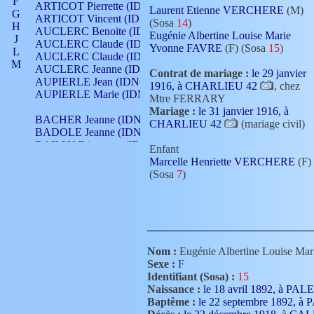
F
ARTICOT Pierrette (IDNO 210)
Laurent Etienne VERCHERE
(M)
G
ARTICOT Vincent (IDNO 210)
(Sosa
14
)
H
AUCLERC Benoite (IDNO 451)
Eugénie Albertine Louise Marie
J
AUCLERC Claude (IDNO 902)
Yvonne FAVRE
(F) (Sosa
15
)
L
AUCLERC Claude (IDNO 902)
M
AUCLERC Jeanne (IDNO 199)
Contrat de mariage :
le 29 janvier
N
AUPIERLE Jean (IDNO 954)
1916, à CHARLIEU 42
, chez
O
AUPIERLE Marie (IDNO )
Mtre FERRARY
P
Mariage :
le 31 janvier 1916, à
Q
BACHER Jeanne (IDNO )
CHARLIEU 42
(mariage civil)
R
BADOLE Jeanne (IDNO 867)
S
BAILLY Etiennette (IDNO )
Enfant
T
BAILLY Francois (IDNO 860)
Marcelle Henriette VERCHERE
(F)
V
BAILLY François (IDNO )
(Sosa
7
)
BAILLY Nicolle (IDNO 215)
BAILLY Pierre (IDNO 430)
BAIZET Claudine (IDNO )
BALLAY Anne (IDNO 355)
BALLY Gabrielle (IDNO 141)
BARNAY François (IDNO 418)
Nom :
Eugénie Albertine Louise M
BARRAUD Antoine (IDNO 116)
Sexe :
F
BARRAUD Antoine (IDNO 464)
Identifiant (Sosa) :
15
BARRAUD Benoît (IDNO 116)
Naissance :
le 18 avril 1892, à 
BARRAUD Denis (IDNO 116)
Baptême :
le 22 septembre 1892,
BARRAUD Etienne (IDNO 464)