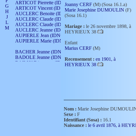
F
ARTICOT Pierrette (IDNO 210)
Joanny CERF
(M) (Sosa 16.1.a)
G
ARTICOT Vincent (IDNO 210)
Marie Josephine DUMOULIN
(F)
H
AUCLERC Benoite (IDNO 451)
(Sosa 16.1)
J
AUCLERC Claude (IDNO 902)
L
AUCLERC Claude (IDNO 902)
Mariage :
le 26 novembre 1898, à
M
AUCLERC Jeanne (IDNO 199)
HEYRIEUX 38
N
AUPIERLE Jean (IDNO 954)
O
AUPIERLE Marie (IDNO )
Enfant
P
Marius CERF
(M)
Q
BACHER Jeanne (IDNO )
R
BADOLE Jeanne (IDNO 867)
Recensement :
en 1901, à
S
BAILLY Etiennette (IDNO )
HEYRIEUX 38
T
BAILLY Francois (IDNO 860)
V
BAILLY François (IDNO )
BAILLY Nicolle (IDNO 215)
BAILLY Pierre (IDNO 430)
BAIZET Claudine (IDNO )
BALLAY Anne (IDNO 355)
BALLY Gabrielle (IDNO 141)
BARNAY François (IDNO 418)
Nom :
Marie Josephine DUMOULI
BARRAUD Antoine (IDNO 116)
Sexe :
F
BARRAUD Antoine (IDNO 464)
Identifiant (Sosa) :
16.1
BARRAUD Benoît (IDNO 116)
Naissance :
le 6 avril 1876, à HE
BARRAUD Denis (IDNO 116)
BARRAUD Etienne (IDNO 464)