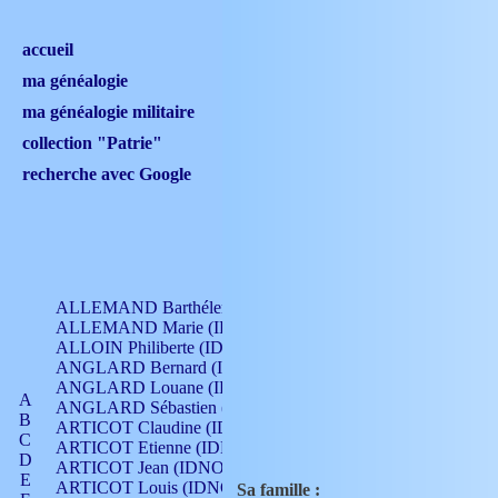
accueil
ma généalogie
ma généalogie militaire
collection "Patrie"
recherche avec Google
ALLEMAND Barthélemy (IDNO 330)
ALLEMAND Marie (IDNO 165)
ALLOIN Philiberte (IDNO 449)
ANGLARD Bernard (IDNO 4)
ANGLARD Louane (IDNO 4)
A
ANGLARD Sébastien (IDNO 4)
B
ARTICOT Claudine (IDNO 105)
C
ARTICOT Etienne (IDNO 420)
D
ARTICOT Jean (IDNO 210)
E
ARTICOT Louis (IDNO 420)
Sa famille :