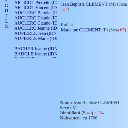
F
ARTICOT Pierrette (IDNO 210)
Jean Baptiste CLEMENT
(M) (Sosa
G
ARTICOT Vincent (IDNO 210)
134
)
H
AUCLERC Benoite (IDNO 451)
J
AUCLERC Claude (IDNO 902)
L
AUCLERC Claude (IDNO 902)
Enfant
M
AUCLERC Jeanne (IDNO 199)
Marianne CLEMENT
(F) (Sosa
67
)
N
AUPIERLE Jean (IDNO 954)
O
AUPIERLE Marie (IDNO )
P
Q
BACHER Jeanne (IDNO )
R
BADOLE Jeanne (IDNO 867)
S
BAILLY Etiennette (IDNO )
T
BAILLY Francois (IDNO 860)
V
BAILLY François (IDNO )
BAILLY Nicolle (IDNO 215)
BAILLY Pierre (IDNO 430)
BAIZET Claudine (IDNO )
BALLAY Anne (IDNO 355)
BALLY Gabrielle (IDNO 141)
BARNAY François (IDNO 418)
Nom :
Jean Baptiste CLEMENT
BARRAUD Antoine (IDNO 116)
Sexe :
M
BARRAUD Antoine (IDNO 464)
Identifiant (Sosa) :
134
BARRAUD Benoît (IDNO 116)
Naissance :
en 1766
BARRAUD Denis (IDNO 116)
BARRAUD Etienne (IDNO 464)