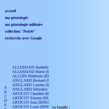
accueil
ma généalogie
ma généalogie militaire
collection "Patrie"
recherche avec Google
ALLEMAND Barthélemy (IDNO 330)
ALLEMAND Marie (IDNO 165)
ALLOIN Philiberte (IDNO 449)
ANGLARD Bernard (IDNO 4)
ANGLARD Louane (IDNO 4)
A
ANGLARD Sébastien (IDNO 4)
B
ARTICOT Claudine (IDNO 105)
C
ARTICOT Etienne (IDNO 420)
D
ARTICOT Jean (IDNO 210)
E
ARTICOT Louis (IDNO 420)
Sa famille :