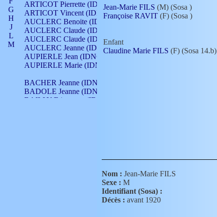
F
ARTICOT Pierrette (IDNO 210)
Jean-Marie FILS
(M) (Sosa
)
G
ARTICOT Vincent (IDNO 210)
Françoise RAVIT
(F) (Sosa
)
H
AUCLERC Benoite (IDNO 451)
J
AUCLERC Claude (IDNO 902)
L
AUCLERC Claude (IDNO 902)
Enfant
M
AUCLERC Jeanne (IDNO 199)
Claudine Marie FILS
(F) (Sosa 14.b)
N
AUPIERLE Jean (IDNO 954)
O
AUPIERLE Marie (IDNO )
P
Q
BACHER Jeanne (IDNO )
R
BADOLE Jeanne (IDNO 867)
S
BAILLY Etiennette (IDNO )
T
BAILLY Francois (IDNO 860)
V
BAILLY François (IDNO )
BAILLY Nicolle (IDNO 215)
BAILLY Pierre (IDNO 430)
BAIZET Claudine (IDNO )
BALLAY Anne (IDNO 355)
BALLY Gabrielle (IDNO 141)
BARNAY François (IDNO 418)
Nom :
Jean-Marie FILS
BARRAUD Antoine (IDNO 116)
Sexe :
M
BARRAUD Antoine (IDNO 464)
Identifiant (Sosa) :
BARRAUD Benoît (IDNO 116)
Décès :
avant 1920
BARRAUD Denis (IDNO 116)
BARRAUD Etienne (IDNO 464)