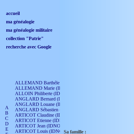
accueil
ma généalogie
ma généalogie militaire
collection "Patrie"
recherche avec Google
ALLEMAND Barthélemy (IDNO 330)
ALLEMAND Marie (IDNO 165)
ALLOIN Philiberte (IDNO 449)
ANGLARD Bernard (IDNO 4)
ANGLARD Louane (IDNO 4)
A
ANGLARD Sébastien (IDNO 4)
B
ARTICOT Claudine (IDNO 105)
C
ARTICOT Etienne (IDNO 420)
D
ARTICOT Jean (IDNO 210)
E
ARTICOT Louis (IDNO 420)
Sa famille :