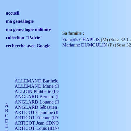
accueil
ma généalogie
ma généalogie militaire
Sa famille :
collection "Patrie"
François CHAPUIS
(M) (Sosa 32.1.
Marianne DUMOULIN
(F) (Sosa 32
recherche avec Google
ALLEMAND Barthélemy (IDNO 330)
ALLEMAND Marie (IDNO 165)
ALLOIN Philiberte (IDNO 449)
ANGLARD Bernard (IDNO 4)
ANGLARD Louane (IDNO 4)
A
ANGLARD Sébastien (IDNO 4)
B
ARTICOT Claudine (IDNO 105)
C
ARTICOT Etienne (IDNO 420)
D
ARTICOT Jean (IDNO 210)
E
ARTICOT Louis (IDNO 420)