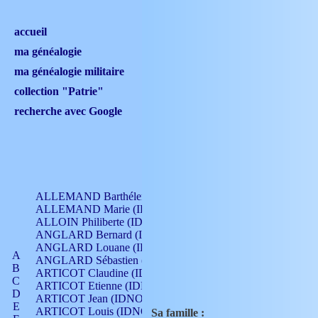
accueil
ma généalogie
ma généalogie militaire
collection "Patrie"
recherche avec Google
ALLEMAND Barthélemy (IDNO 330)
ALLEMAND Marie (IDNO 165)
ALLOIN Philiberte (IDNO 449)
ANGLARD Bernard (IDNO 4)
ANGLARD Louane (IDNO 4)
A
ANGLARD Sébastien (IDNO 4)
B
ARTICOT Claudine (IDNO 105)
C
ARTICOT Etienne (IDNO 420)
D
ARTICOT Jean (IDNO 210)
E
ARTICOT Louis (IDNO 420)
Sa famille :