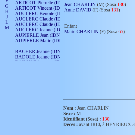
F
ARTICOT Pierrette (IDNO 210)
Jean CHARLIN
(M) (Sosa
130
)
G
ARTICOT Vincent (IDNO 210)
Anne DAVID
(F) (Sosa
131
)
H
AUCLERC Benoite (IDNO 451)
J
AUCLERC Claude (IDNO 902)
L
AUCLERC Claude (IDNO 902)
Enfant
M
AUCLERC Jeanne (IDNO 199)
Marie CHARLIN
(F) (Sosa
65
)
N
AUPIERLE Jean (IDNO 954)
O
AUPIERLE Marie (IDNO )
P
Q
BACHER Jeanne (IDNO )
R
BADOLE Jeanne (IDNO 867)
S
BAILLY Etiennette (IDNO )
T
BAILLY Francois (IDNO 860)
V
BAILLY François (IDNO )
BAILLY Nicolle (IDNO 215)
BAILLY Pierre (IDNO 430)
BAIZET Claudine (IDNO )
BALLAY Anne (IDNO 355)
BALLY Gabrielle (IDNO 141)
BARNAY François (IDNO 418)
Nom :
Jean CHARLIN
BARRAUD Antoine (IDNO 116)
Sexe :
M
BARRAUD Antoine (IDNO 464)
Identifiant (Sosa) :
130
BARRAUD Benoît (IDNO 116)
Décès :
avant 1810, à HEYRIEUX 
BARRAUD Denis (IDNO 116)
BARRAUD Etienne (IDNO 464)