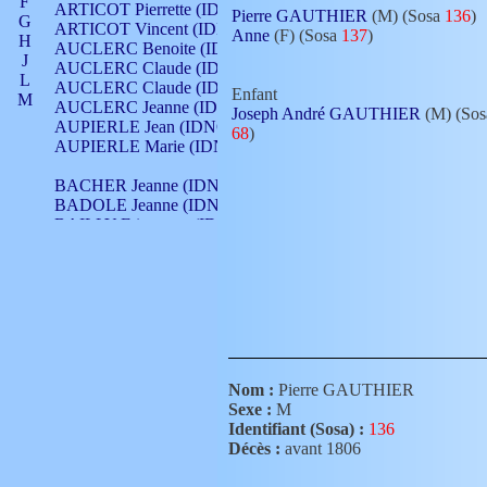
F
ARTICOT Pierrette (IDNO 210)
Pierre GAUTHIER
(M) (Sosa
136
)
G
ARTICOT Vincent (IDNO 210)
Anne
(F) (Sosa
137
)
H
AUCLERC Benoite (IDNO 451)
J
AUCLERC Claude (IDNO 902)
L
AUCLERC Claude (IDNO 902)
Enfant
M
AUCLERC Jeanne (IDNO 199)
Joseph André GAUTHIER
(M) (Sos
N
AUPIERLE Jean (IDNO 954)
68
)
O
AUPIERLE Marie (IDNO )
P
Q
BACHER Jeanne (IDNO )
R
BADOLE Jeanne (IDNO 867)
S
BAILLY Etiennette (IDNO )
T
BAILLY Francois (IDNO 860)
V
BAILLY François (IDNO )
BAILLY Nicolle (IDNO 215)
BAILLY Pierre (IDNO 430)
BAIZET Claudine (IDNO )
BALLAY Anne (IDNO 355)
BALLY Gabrielle (IDNO 141)
BARNAY François (IDNO 418)
Nom :
Pierre GAUTHIER
BARRAUD Antoine (IDNO 116)
Sexe :
M
BARRAUD Antoine (IDNO 464)
Identifiant (Sosa) :
136
BARRAUD Benoît (IDNO 116)
Décès :
avant 1806
BARRAUD Denis (IDNO 116)
BARRAUD Etienne (IDNO 464)