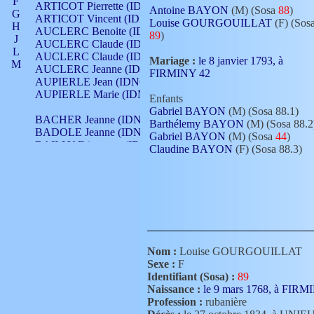
F
ARTICOT Pierrette (IDNO 210)
Antoine BAYON
(M) (Sosa
88
)
G
ARTICOT Vincent (IDNO 210)
Louise GOURGOUILLAT
(F) (Sos
H
AUCLERC Benoite (IDNO 451)
89
)
J
AUCLERC Claude (IDNO 902)
L
AUCLERC Claude (IDNO 902)
Mariage :
le 8 janvier 1793, à
M
AUCLERC Jeanne (IDNO 199)
FIRMINY 42
N
AUPIERLE Jean (IDNO 954)
O
AUPIERLE Marie (IDNO )
Enfants
P
Gabriel BAYON
(M) (Sosa 88.1)
Q
BACHER Jeanne (IDNO )
Barthélemy BAYON
(M) (Sosa 88.2
R
BADOLE Jeanne (IDNO 867)
Gabriel BAYON
(M) (Sosa
44
)
S
BAILLY Etiennette (IDNO )
Claudine BAYON
(F) (Sosa 88.3)
T
BAILLY Francois (IDNO 860)
V
BAILLY François (IDNO )
BAILLY Nicolle (IDNO 215)
BAILLY Pierre (IDNO 430)
BAIZET Claudine (IDNO )
BALLAY Anne (IDNO 355)
BALLY Gabrielle (IDNO 141)
BARNAY François (IDNO 418)
Nom :
Louise GOURGOUILLAT
BARRAUD Antoine (IDNO 116)
Sexe :
F
BARRAUD Antoine (IDNO 464)
Identifiant (Sosa) :
89
BARRAUD Benoît (IDNO 116)
Naissance :
le 9 mars 1768, à FIR
BARRAUD Denis (IDNO 116)
Profession :
rubanière
BARRAUD Etienne (IDNO 464)