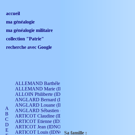
accueil
ma généalogie
ma généalogie militaire
collection "Patrie"
recherche avec Google
ALLEMAND Barthélemy (IDNO 330)
ALLEMAND Marie (IDNO 165)
ALLOIN Philiberte (IDNO 449)
ANGLARD Bernard (IDNO 4)
ANGLARD Louane (IDNO 4)
A
ANGLARD Sébastien (IDNO 4)
B
ARTICOT Claudine (IDNO 105)
C
ARTICOT Etienne (IDNO 420)
D
ARTICOT Jean (IDNO 210)
E
ARTICOT Louis (IDNO 420)
Sa famille :