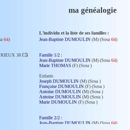
ma généalogie
L'individu et la liste de ses familles :
sa
64
)
Jean-Baptiste DUMOULIN
(M) (Sosa
64
)
HEYRIEUX 38
Famille 1/2 :
Jean-Baptiste DUMOULIN
(M) (Sosa
64
)
Marie THOMAS
(F) (Sosa
)
Enfants
Joseph DUMOULIN
(M) (Sosa
)
Françoise DUMOULIN
(F) (Sosa
)
Antoine DUMOULIN
(M) (Sosa
)
Antoine DUMOULIN
(M) (Sosa
)
Marie DUMOULIN
(F) (Sosa
)
Famille 2/2 :
Jean-Baptiste DUMOULIN
(M) (Sosa
64
)
Marie CHARLIN
(F) (Sosa
65
)