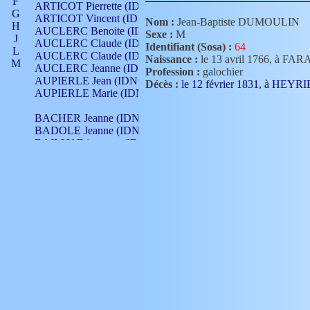
F
ARTICOT Pierrette (IDNO 210)
G
ARTICOT Vincent (IDNO 210)
Nom :
Jean-Baptiste DUMOULIN
H
AUCLERC Benoite (IDNO 451)
Sexe :
M
J
AUCLERC Claude (IDNO 902)
Identifiant (Sosa) :
64
L
AUCLERC Claude (IDNO 902)
Naissance :
le 13 avril 1766, à F
M
AUCLERC Jeanne (IDNO 199)
Profession :
galochier
N
AUPIERLE Jean (IDNO 954)
Décès :
le 12 février 1831, à HEY
O
AUPIERLE Marie (IDNO )
P
Q
BACHER Jeanne (IDNO )
R
BADOLE Jeanne (IDNO 867)
S
BAILLY Etiennette (IDNO )
T
BAILLY Francois (IDNO 860)
V
BAILLY François (IDNO )
BAILLY Nicolle (IDNO 215)
BAILLY Pierre (IDNO 430)
BAIZET Claudine (IDNO )
BALLAY Anne (IDNO 355)
BALLY Gabrielle (IDNO 141)
BARNAY François (IDNO 418)
BARRAUD Antoine (IDNO 116)
BARRAUD Antoine (IDNO 464)
BARRAUD Benoît (IDNO 116)
BARRAUD Denis (IDNO 116)
BARRAUD Etienne (IDNO 464)