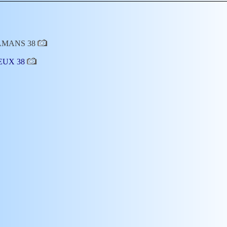
Enfant
Jean-Claude DUMOULIN
(M) (Sosa
32
)
ARAMANS 38
RIEUX 38