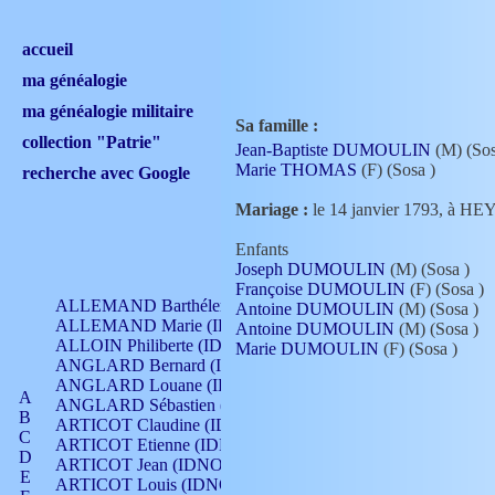
accueil
ma généalogie
ma généalogie militaire
Sa famille :
collection "Patrie"
Jean-Baptiste DUMOULIN
(M) (So
Marie THOMAS
(F) (Sosa
)
recherche avec Google
Mariage :
le 14 janvier 1793, à 
Enfants
Joseph DUMOULIN
(M) (Sosa
)
Françoise DUMOULIN
(F) (Sosa
)
ALLEMAND Barthélemy (IDNO 330)
Antoine DUMOULIN
(M) (Sosa
)
ALLEMAND Marie (IDNO 165)
Antoine DUMOULIN
(M) (Sosa
)
ALLOIN Philiberte (IDNO 449)
Marie DUMOULIN
(F) (Sosa
)
ANGLARD Bernard (IDNO 4)
ANGLARD Louane (IDNO 4)
A
ANGLARD Sébastien (IDNO 4)
B
ARTICOT Claudine (IDNO 105)
C
ARTICOT Etienne (IDNO 420)
D
ARTICOT Jean (IDNO 210)
E
ARTICOT Louis (IDNO 420)