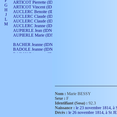
F
ARTICOT Pierrette (IDNO 210)
G
ARTICOT Vincent (IDNO 210)
H
AUCLERC Benoite (IDNO 451)
J
AUCLERC Claude (IDNO 902)
L
AUCLERC Claude (IDNO 902)
M
AUCLERC Jeanne (IDNO 199)
N
AUPIERLE Jean (IDNO 954)
O
AUPIERLE Marie (IDNO )
P
Q
BACHER Jeanne (IDNO )
R
BADOLE Jeanne (IDNO 867)
S
BAILLY Etiennette (IDNO )
T
BAILLY Francois (IDNO 860)
V
BAILLY François (IDNO )
BAILLY Nicolle (IDNO 215)
BAILLY Pierre (IDNO 430)
BAIZET Claudine (IDNO )
BALLAY Anne (IDNO 355)
BALLY Gabrielle (IDNO 141)
BARNAY François (IDNO 418)
Nom :
Marie BESSY
BARRAUD Antoine (IDNO 116)
Sexe :
F
BARRAUD Antoine (IDNO 464)
Identifiant (Sosa) :
92.3
BARRAUD Benoît (IDNO 116)
Naissance :
le 23 novembre 1814
BARRAUD Denis (IDNO 116)
Décès :
le 26 novembre 1814, à 
BARRAUD Etienne (IDNO 464)