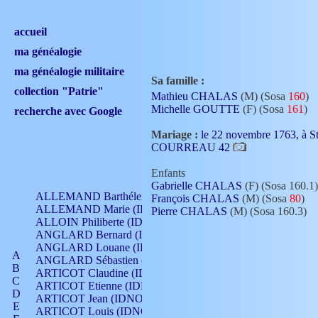
accueil
ma généalogie
ma généalogie militaire
Sa famille :
collection "Patrie"
Mathieu CHALAS
(M) (Sosa
160
)
Michelle GOUTTE
(F) (Sosa
161
)
recherche avec Google
Mariage :
le 22 novembre 1763, à
COURREAU 42
Enfants
Gabrielle CHALAS
(F) (Sosa 160.1)
ALLEMAND Barthélemy (IDNO 330)
François CHALAS
(M) (Sosa
80
)
ALLEMAND Marie (IDNO 165)
Pierre CHALAS
(M) (Sosa 160.3)
ALLOIN Philiberte (IDNO 449)
ANGLARD Bernard (IDNO 4)
ANGLARD Louane (IDNO 4)
A
ANGLARD Sébastien (IDNO 4)
B
ARTICOT Claudine (IDNO 105)
C
ARTICOT Etienne (IDNO 420)
D
ARTICOT Jean (IDNO 210)
E
ARTICOT Louis (IDNO 420)