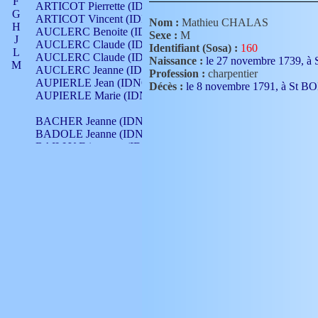
F
ARTICOT Pierrette (IDNO 210)
G
ARTICOT Vincent (IDNO 210)
Nom :
Mathieu CHALAS
H
AUCLERC Benoite (IDNO 451)
Sexe :
M
J
AUCLERC Claude (IDNO 902)
Identifiant (Sosa) :
160
L
AUCLERC Claude (IDNO 902)
Naissance :
le 27 novembre 1739
M
AUCLERC Jeanne (IDNO 199)
Profession :
charpentier
N
AUPIERLE Jean (IDNO 954)
Décès :
le 8 novembre 1791, à S
O
AUPIERLE Marie (IDNO )
P
Q
BACHER Jeanne (IDNO )
R
BADOLE Jeanne (IDNO 867)
S
BAILLY Etiennette (IDNO )
T
BAILLY Francois (IDNO 860)
V
BAILLY François (IDNO )
BAILLY Nicolle (IDNO 215)
BAILLY Pierre (IDNO 430)
BAIZET Claudine (IDNO )
BALLAY Anne (IDNO 355)
BALLY Gabrielle (IDNO 141)
BARNAY François (IDNO 418)
BARRAUD Antoine (IDNO 116)
BARRAUD Antoine (IDNO 464)
BARRAUD Benoît (IDNO 116)
BARRAUD Denis (IDNO 116)
BARRAUD Etienne (IDNO 464)