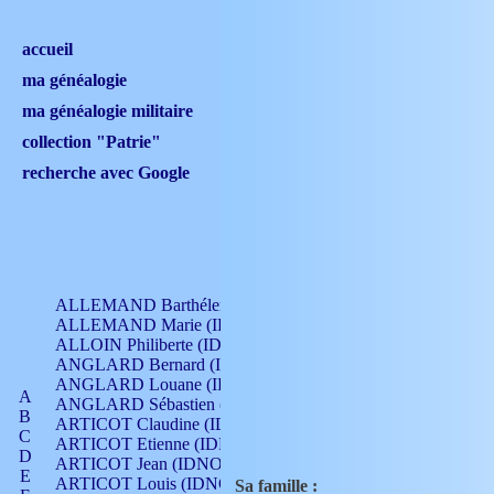
accueil
ma généalogie
ma généalogie militaire
collection "Patrie"
recherche avec Google
ALLEMAND Barthélemy (IDNO 330)
ALLEMAND Marie (IDNO 165)
ALLOIN Philiberte (IDNO 449)
ANGLARD Bernard (IDNO 4)
ANGLARD Louane (IDNO 4)
A
ANGLARD Sébastien (IDNO 4)
B
ARTICOT Claudine (IDNO 105)
C
ARTICOT Etienne (IDNO 420)
D
ARTICOT Jean (IDNO 210)
E
ARTICOT Louis (IDNO 420)
Sa famille :