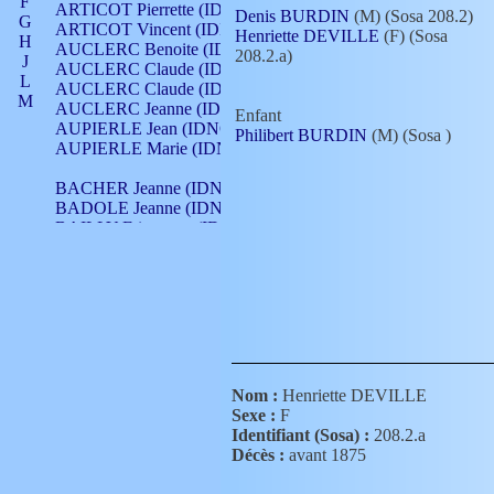
F
ARTICOT Pierrette (IDNO 210)
Denis BURDIN
(M) (Sosa 208.2)
G
ARTICOT Vincent (IDNO 210)
Henriette DEVILLE
(F) (Sosa
H
AUCLERC Benoite (IDNO 451)
208.2.a)
J
AUCLERC Claude (IDNO 902)
L
AUCLERC Claude (IDNO 902)
M
AUCLERC Jeanne (IDNO 199)
Enfant
N
AUPIERLE Jean (IDNO 954)
Philibert BURDIN
(M) (Sosa
)
O
AUPIERLE Marie (IDNO )
P
Q
BACHER Jeanne (IDNO )
R
BADOLE Jeanne (IDNO 867)
S
BAILLY Etiennette (IDNO )
T
BAILLY Francois (IDNO 860)
V
BAILLY François (IDNO )
BAILLY Nicolle (IDNO 215)
BAILLY Pierre (IDNO 430)
BAIZET Claudine (IDNO )
BALLAY Anne (IDNO 355)
BALLY Gabrielle (IDNO 141)
BARNAY François (IDNO 418)
Nom :
Henriette DEVILLE
BARRAUD Antoine (IDNO 116)
Sexe :
F
BARRAUD Antoine (IDNO 464)
Identifiant (Sosa) :
208.2.a
BARRAUD Benoît (IDNO 116)
Décès :
avant 1875
BARRAUD Denis (IDNO 116)
BARRAUD Etienne (IDNO 464)