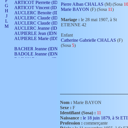
F
ARTICOT Pierrette (IDNO 210)
Pierre Alban CHALAS
(M) (Sosa
1
G
ARTICOT Vincent (IDNO 210)
Marie BAYON
(F) (Sosa
11
)
H
AUCLERC Benoite (IDNO 451)
J
AUCLERC Claude (IDNO 902)
Mariage :
le 28 mai 1907, à St
L
AUCLERC Claude (IDNO 902)
ETIENNE 42
M
AUCLERC Jeanne (IDNO 199)
N
AUPIERLE Jean (IDNO 954)
Enfant
O
AUPIERLE Marie (IDNO )
Catherine Gabrielle CHALAS
(F)
P
(Sosa
5
)
Q
BACHER Jeanne (IDNO )
R
BADOLE Jeanne (IDNO 867)
S
BAILLY Etiennette (IDNO )
T
BAILLY Francois (IDNO 860)
V
BAILLY François (IDNO )
BAILLY Nicolle (IDNO 215)
BAILLY Pierre (IDNO 430)
BAIZET Claudine (IDNO )
BALLAY Anne (IDNO 355)
BALLY Gabrielle (IDNO 141)
BARNAY François (IDNO 418)
Nom :
Marie BAYON
BARRAUD Antoine (IDNO 116)
Sexe :
F
BARRAUD Antoine (IDNO 464)
Identifiant (Sosa) :
11
BARRAUD Benoît (IDNO 116)
Naissance :
le 18 juin 1879, à St 
BARRAUD Denis (IDNO 116)
Profession :
commerçante
BARRAUD Etienne (IDNO 464)