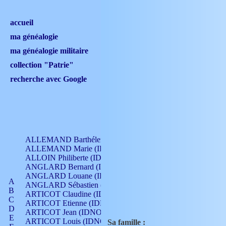
accueil
ma généalogie
ma généalogie militaire
collection "Patrie"
recherche avec Google
ALLEMAND Barthélemy (IDNO 330)
ALLEMAND Marie (IDNO 165)
ALLOIN Philiberte (IDNO 449)
ANGLARD Bernard (IDNO 4)
ANGLARD Louane (IDNO 4)
A
ANGLARD Sébastien (IDNO 4)
B
ARTICOT Claudine (IDNO 105)
C
ARTICOT Etienne (IDNO 420)
D
ARTICOT Jean (IDNO 210)
E
ARTICOT Louis (IDNO 420)
Sa famille :